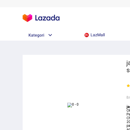
LazMall
Kategori
j
s
B
ja
Ok
Pe
Ch
20
pa
a