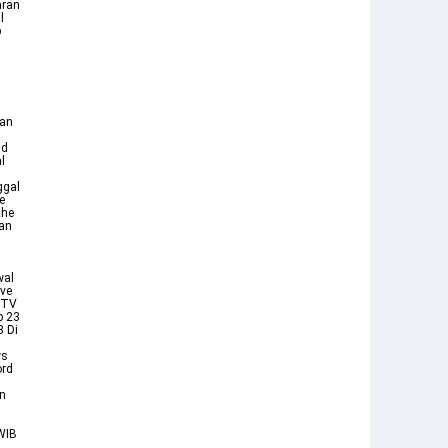
aran
l
p
gan
id
l
ggal
e
the
gan
a
wal
ive
CTV
p 23
8 Di
ws
ord
an
WIB