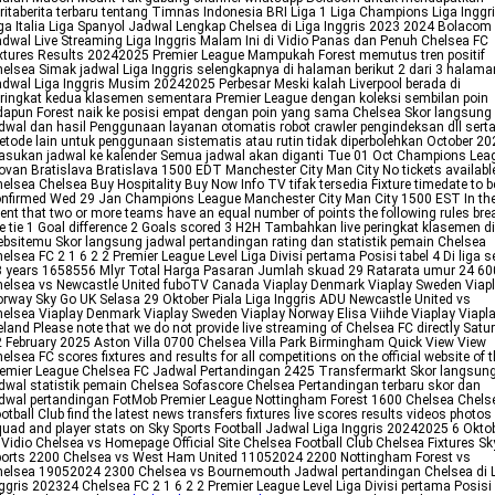
ritaberita terbaru tentang Timnas Indonesia BRI Liga 1 Liga Champions Liga Inggr
ga Italia Liga Spanyol Jadwal Lengkap Chelsea di Liga Inggris 2023 2024 Bolacom
dwal Live Streaming Liga Inggris Malam Ini di Vidio Panas dan Penuh Chelsea FC
xtures Results 20242025 Premier League Mampukah Forest memutus tren positif
elsea Simak jadwal Liga Inggris selengkapnya di halaman berikut 2 dari 3 halama
dwal Liga Inggris Musim 20242025 Perbesar Meski kalah Liverpool berada di
ringkat kedua klasemen sementara Premier League dengan koleksi sembilan poin
apun Forest naik ke posisi empat dengan poin yang sama Chelsea Skor langsung
dwal dan hasil Penggunaan layanan otomatis robot crawler pengindeksan dll sert
tode lain untuk penggunaan sistematis atau rutin tidak diperbolehkan October 20
sukan jadwal ke kalender Semua jadwal akan diganti Tue 01 Oct Champions Lea
ovan Bratislava Bratislava 1500 EDT Manchester City Man City No tickets availabl
elsea Chelsea Buy Hospitality Buy Now Info TV tifak tersedia Fixture timedate to b
nfirmed Wed 29 Jan Champions League Manchester City Man City 1500 EST In th
ent that two or more teams have an equal number of points the following rules bre
e tie 1 Goal difference 2 Goals scored 3 H2H Tambahkan live peringkat klasemen di
bsitemu Skor langsung jadwal pertandingan rating dan statistik pemain Chelsea
elsea FC 2 1 6 2 2 Premier League Level Liga Divisi pertama Posisi tabel 4 Di liga s
 years 1658556 Mlyr Total Harga Pasaran Jumlah skuad 29 Ratarata umur 24 60
elsea vs Newcastle United fuboTV Canada Viaplay Denmark Viaplay Sweden Viap
rway Sky Go UK Selasa 29 Oktober Piala Liga Inggris ADU Newcastle United vs
elsea Viaplay Denmark Viaplay Sweden Viaplay Norway Elisa Viihde Viaplay Viapl
eland Please note that we do not provide live streaming of Chelsea FC directly Satu
 February 2025 Aston Villa 0700 Chelsea Villa Park Birmingham Quick View View
elsea FC scores fixtures and results for all competitions on the official website of 
emier League Chelsea FC Jadwal Pertandingan 2425 Transfermarkt Skor langsun
dwal statistik pemain Chelsea Sofascore Chelsea Pertandingan terbaru skor dan
dwal pertandingan FotMob Premier League Nottingham Forest 1600 Chelsea Chels
otball Club find the latest news transfers fixtures live scores results videos photos
uad and player stats on Sky Sports Football Jadwal Liga Inggris 20242025 6 Okto
 Vidio Chelsea vs Homepage Official Site Chelsea Football Club Chelsea Fixtures Sk
orts 2200 Chelsea vs West Ham United 11052024 2200 Nottingham Forest vs
elsea 19052024 2300 Chelsea vs Bournemouth Jadwal pertandingan Chelsea di 
ggris 202324 Chelsea FC 2 1 6 2 2 Premier League Level Liga Divisi pertama Posisi