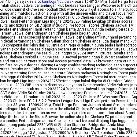
bel 4 Di liga sejak 33
slot kamboja 100 perak
years 1648127 Mlyr Total Harga Pas
mlah skuad Jadwal pertandingan klub berdasarkan tanggal Welcome to the officia
uTube channel of Chelsea Football Club where you will get access to all the buildu
aining and matchday action along with all the unseen edits and player focus from
xtures Results and Tables Chelsea Football Club Chelsea Football Club YouTube
dwal Hasil Pertandingan Liga Inggris 20242025 Paling Lengkap Chelsea scores
sults and fixtures on BBC Sport including live football scores Chelsea Jadwal TV
enda Pertandingan Hasil Pertandingan Berita BANTUAN Anda sedang berada di
laman Jadwal pertandingan dari Chelsea pada bagian Sepak
laInggrisFlashscorecoid menawarkan jadwal pertandinganfikstur hasil pertandin
n detail pertandingan Chelsea Selain skor dari Chelsea anda juga dapat mengikuti
00 kompetisi dari lebih dari 30 jenis olah raga di seluruh dunia pada Flashscoreco
yanan skor dari Chelsea disajikan secara Pertandingan Manchester City FC Jadwa
ngkap Pertandingan Chelsea di Liga inggris 202324 90min Fixtures Results and
bles Chelsea Football Club Chelsea FC Jadwal pertandingan klub berdasarkan tan
 and our 855 partners store and access personal data like browsing data or uniqu
entifiers on your device Selecting I Accept enables tracking technologies to support 
xtures Results and Tables Chelsea Football Club Bolanet Berikut jadwal pertandin
n live streaming Premier League antara Chelsea melawan Nottingham Forest pad
ri Minggu 6 Oktober 2024 Laga Chelsea vs Nottingham Forest ini merupakan laga
kan ketujuh Liga Inggris 20242025Pertandingan bakal digelar di Stamford Bridge
da pukul 2000 WIB dan bisa ditonton via layanan live streaming Vidio Yuk cek jad
ngkap Chelsea untuk musim 20232024 Bolaneters Jadwal Liga Inggris Pekan Ini L
 SCTV dan Vidio 56 Oktober 2024 Jadwal Lengkap Premier League 20242025 di S
n Vidio 1 dari 11 halaman Juli 2023 19 Juli 2023 Chelsea 50 Wrexham Florida Cu
li 2023 Chelsea FC 2 1 6 2 2 Premier League Level Liga Divisi pertama Posisi tabel 
ga sejak 33 years 1890949 Mlyr Total Harga Pasaran Jumlah skuad Semua jadwal
rtandingan Link Cepat Welcome to the official Chelsea FC website All the latest ne
deos and ticket information as well as player profiles and information about Stamf
idge the home of the Blues Browse the online shop for Chelsea FC products and
rchandise Pertandingan antara Chelsea kontra Liverpool di ajang Liga Inggris ak
rlangsung pada pukul 2230 WIB di Stadion Stamford Bridge dan Anda bisa
nyaksikan secara live streaming di Vidio Jadwal Sisa Pekan Pertama Liga Inggris
0232024 Minggu 13 Agustus 2023 2000 WIB Brentford Vs Tottenham Vidio 2230 
elsea Vs Liverpool Chelsea Scores Fixtures Football BBC Sport DatesTimes are