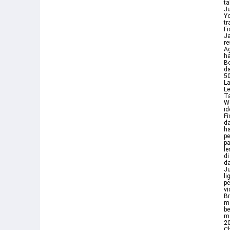
ta
Ju
Yo
tr
Fi
Ja
re
Ag
ha
Bo
da
50
La
Le
Ta
We
id
Fi
da
ha
pe
pa
le
di
da
Ju
li
pe
vi
Br
me
be
me
2
Ch