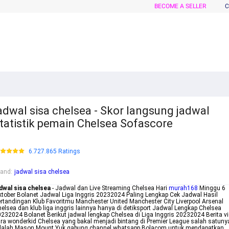
BECOME A SELLER
C
adwal sisa chelsea - Skor langsung jadwal
tatistik pemain Chelsea Sofascore
6.727.865 Ratings
rand
:
jadwal sisa chelsea
dwal sisa chelsea
- Jadwal dan Live Streaming Chelsea Hari
murah168
Minggu 6
tober Bolanet Jadwal Liga Inggris 20232024 Paling Lengkap Cek Jadwal Hasil
rtandingan Klub Favoritmu Manchester United Manchester City Liverpool Arsenal
elsea dan klub liga inggris lainnya hanya di detiksport Jadwal Lengkap Chelsea
232024 Bolanet Berikut jadwal lengkap Chelsea di Liga Inggris 20232024 Berita v
ra wonderkid Chelsea yang bakal menjadi bintang di Premier League salah satuny
dalah Mason Mount Yuk gabung channel whatsapp Bolacom untuk mendapatkan