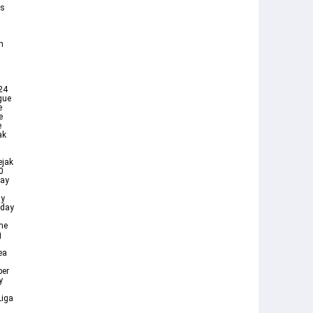
is
n
a
24
gue
e
e
e
ak
ejak
0
lay
ay
rday
the
g
ea
ber
y
Liga