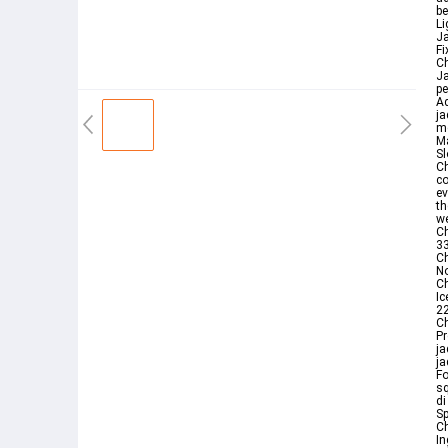
be
Li
Ja
Fi
Ch
Ja
pe
Ad
ja
me
Ma
Sl
Ch
co
ev
th
we
Ch
33
Ch
No
Ch
Ic
22
Ch
Pr
ja
ja
Fo
sq
di
Sp
Ch
In