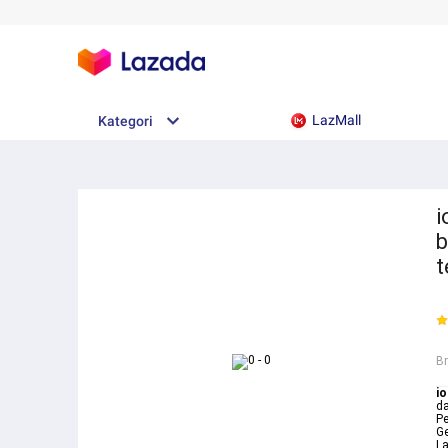
LazMall
Kategori
i
b
t
B
i
da
Pe
Ge
L