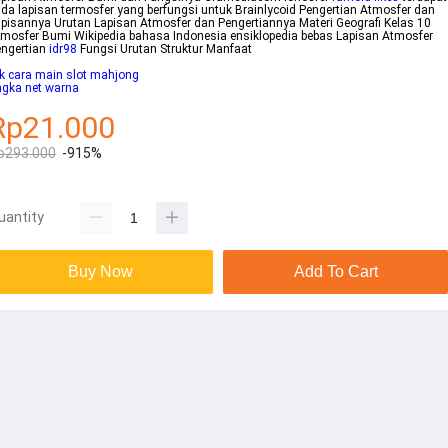
da lapisan termosfer yang berfungsi untuk Brainlycoid Pengertian Atmosfer dan
pisannya Urutan Lapisan Atmosfer dan Pengertiannya Materi Geografi Kelas 10
mosfer Bumi Wikipedia bahasa Indonesia ensiklopedia bebas Lapisan Atmosfer
engertian
idr98
Fungsi Urutan Struktur Manfaat
ik cara main slot mahjong
ngka net warna
Rp21.000
p293.000
-915%
uantity
Buy Now
Add To Cart