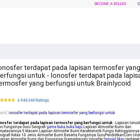
BECOME A SELLER
C
onosfer terdapat pada lapisan termosfer yan
erfungsi untuk - Ionosfer terdapat pada lapis
ermosfer yang berfungsi untuk Brainlycoid
6.944.344 Ratings
rand
:
ionosfer terdapat pada lapisan termosfer yang berfungsi untuk
onosfer terdapat pada lapisan termosfer yang berfungsi untuk
- Lapisan Ionos
n Fungsinya Guru Geografi
game buka buka baju
Lapisan Atmosfer Bumi dan
njelasannya 5 Macam Lapisan Atmosfer Bumi Karakteristik Fungsi Ketinggiannya
ografi Kelas 10 Jenis Atmosfer Bumi Beserta Fungsinya GuruPendidikanCom Uru
apisan Atmosfer Bumi dan Fungsinya Gramediacom Ionosfer
famoid likes
terdapat