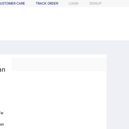
USTOMER CARE
TRACK ORDER
LOGIN
SIGNUP
g
an
fer
tan