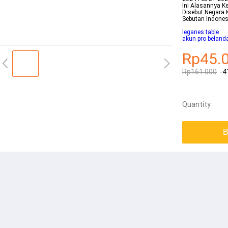
Ini Alasannya K
Disebut Negara 
Sebutan Indones
leganes table
akun pro beland
Rp45.
Rp161.000
-4
Quantity
B