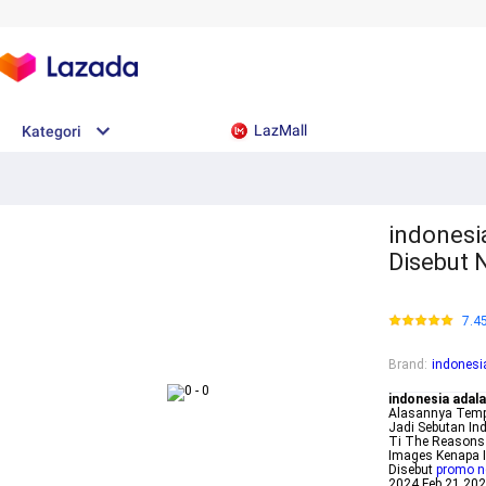
LazMall
Kategori
indonesi
Disebut 
7.4
Brand
:
indonesi
indonesia adal
Alasannya Temp
Jadi Sebutan In
Ti The Reasons 
Images Kenapa I
Disebut
promo ne
2024 Feb 21 202