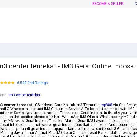
BECOME A SELLER
C
m3 center terdekat - IM3 Gerai Online Indosat
6.598.944 Ratings
rand
:
im3 center terdekat
m3 center terdekat
- CS Indosat Cara Kontak im3 Termurah
top888
via Call Center
ail Q Where can I contact IM3 Customer Service A To be able to connect with IM3
stomer Service you can go through The nearest Gerai Indosat in the city you live in
tails on the location please click here WhatsApp IM3 Official Whatsapp myIM3 Indi
 myIM3 Lokasi Gerai Indosat Terdekat Alamat Gerai IM3 Layanan Lokasi gerai
dosat Info lokasi alamat kantor gerai indosat terdekat dari lokasi Anda beserta ja
ka dan layanan di gerai indosat upgrade kartu beli nomor cantik dsb 3 Galeri Indo
 Malang Jawa Timur Alamat Map IM3 Gerai Online Indosat Berikut daftar lokasi ge
dosat terdekat lengkap dengan alamatnya Medan 1 Gedung Indosat Gedung Indos