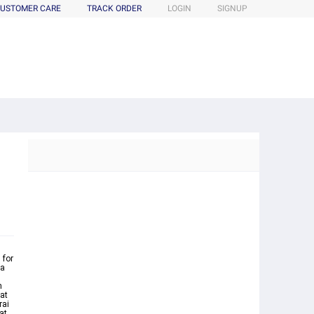
USTOMER CARE
TRACK ORDER
LOGIN
SIGNUP
 for
ra
m
sat
rai
at