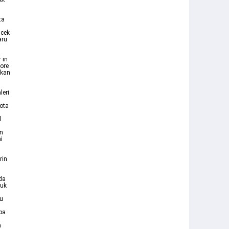
ta
 cek
aru
 in
fore
akan
leri
ota
l
an
i
rin
da
tuk
au
pa
n