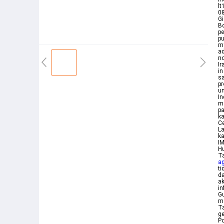
lt
08
Gi
Bo
pe
pu
my
ad
no
Ir
in
sa
pr
un
In
me
pa
ka
Ce
La
ka
I
Hu
Ta
ag
t
da
ak
in
Gu
me
Ta
ge
Po