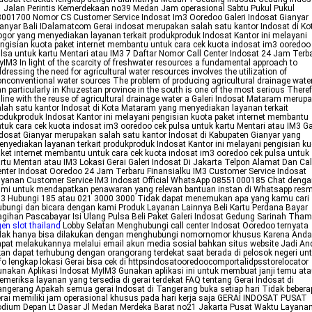
1 Jalan Perintis Kemerdekaan no39 Medan Jam operasional Sabtu Pukul Pukul
001700 Nomor CS Customer Service Indosat Im3 Ooredoo Galeri Indosat Gianyar
anyar Bali IDalamatcom Gerai indosat merupakan salah satu kantor Indosat di Ko
gor yang menyediakan layanan terkait produkproduk Indosat Kantor ini melayani
ngisian kuota paket internet membantu untuk cara cek kuota indosat im3 ooredoo
lsa untuk kartu Mentari atau IM3 7 Daftar Nomor Call Center Indosat 24 Jam Terb
IM3 In light of the scarcity of freshwater resources a fundamental approach to
dressing the need for agricultural water resources involves the utilization of
nconventional water sources The problem of producing agricultural drainage water
an particularly in Khuzestan province in the south is one of the most serious There
 line with the reuse of agricultural drainage water a Galeri Indosat Mataram merup
lah satu kantor Indosat di Kota Mataram yang menyediakan layanan terkait
odukproduk Indosat Kantor ini melayani pengisian kuota paket internet membantu
tuk cara cek kuota indosat im3 ooredoo cek pulsa untuk kartu Mentari atau IM3 Ga
dosat Gianyar merupakan salah satu kantor Indosat di Kabupaten Gianyar yang
nyediakan layanan terkait produkproduk Indosat Kantor ini melayani pengisian ku
ket internet membantu untuk cara cek kuota indosat im3 ooredoo cek pulsa untuk
rtu Mentari atau IM3 Lokasi Gerai Galeri Indosat Di Jakarta Telpon Alamat Dan Cal
nter Indosat Ooredoo 24 Jam Terbaru Finansialku IM3 Customer Service Indosat
yanan Customer Service IM3 Indosat Official WhatsApp 08551000185 Chat deng
mi untuk mendapatkan penawaran yang relevan bantuan instan di Whatsapp resm
M3 Hubungi 185 atau 021 3000 3000 Tidak dapat menemukan apa yang kamu cari
bungi dan bicara dengan kami Produk Layanan Lainnya Beli Kartu Perdana Bayar
gihan Pascabayar Isi Ulang Pulsa Beli Paket Galeri Indosat Gedung Sarinah Tham
en slot thailand
Lobby Selatan Menghubungi call center Indosat Ooredoo ternyata
idak hanya bisa dilakukan dengan menghubungi nomornomor khusus Karena Anda
pat melakukannya melalui email akun media sosial bahkan situs website Jadi An
an dapat terhubung dengan orangorang terdekat saat berada di pelosok negeri un
fo lengkap lokasi Gerai bisa cek di httpsindosatooredoocomportalidpsstorelocator
nakan Aplikasi Indosat MyIM3 Gunakan aplikasi ini untuk membuat janji temu at
meriksa layanan yang tersedia di gerai terdekat FAQ tentang Gerai Indosat di
ngerang Apakah semua gerai Indosat di Tangerang buka setiap hari Tidak bebera
rai memiliki jam operasional khusus pada hari kerja saja GERAI INDOSAT PUSAT
dium Depan Lt Dasar Jl Medan Merdeka Barat no21 Jakarta Pusat Waktu Layana