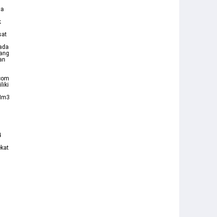
ta
k
sat
 ada
lang
an
tcom
liki
 Im3
4
ekat