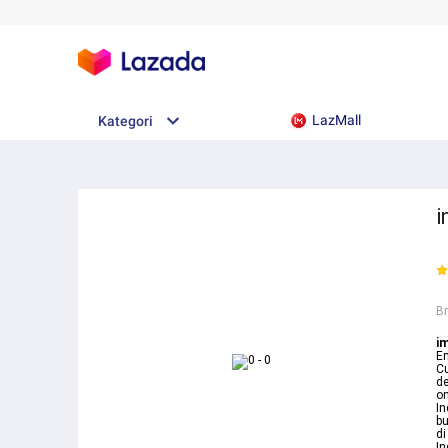
LazMall
Kategori
i
B
i
Em
Cu
de
on
In
bu
di
In