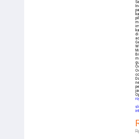
Se
In
pa
ka
pi
me
im
ka
di
ad
Ge
Wh
M
Bi
ma
gu
Oo
Oo
co
Da
ne
pe
ja
Op
ro
sl
in
R