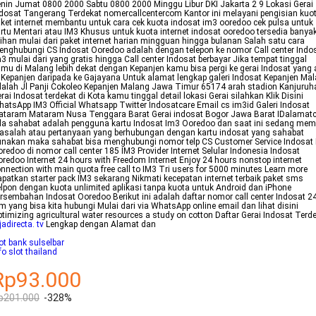
nin Jumat 0800 2000 Sabtu 0800 2000 Minggu Libur DKI Jakarta 2 9 Lokasi Gerai
dosat Tangerang Terdekat nomercallcentercom Kantor ini melayani pengisian kuo
ket internet membantu untuk cara cek kuota indosat im3 ooredoo cek pulsa untuk
rtu Mentari atau IM3 Khusus untuk kuota internet indosat ooredoo tersedia banya
lihan mulai dari paket internet harian mingguan hingga bulanan Salah satu cara
nghubungi CS Indosat Ooredoo adalah dengan telepon ke nomor Call center Indo
3 mulai dari yang gratis hingga Call center Indosat berbayar Jika tempat tinggal
mu di Malang lebih dekat dengan Kepanjen kamu bisa pergi ke gerai Indosat yang
 Kepanjen daripada ke Gajayana Untuk alamat lengkap galeri Indosat Kepanjen Ma
alah Jl Panji Cokoleo Kepanjen Malang Jawa Timur 65174 arah stadion Kanjuruh
rai Indosat terdekat di Kota kamu tinggal detail lokasi Gerai silahkan Klik Disini
atsApp IM3 Official Whatsapp Twitter Indosatcare Email cs im3id Galeri Indosat
ataram Mataram Nusa Tenggara Barat Gerai indosat Bogor Jawa Barat IDalama
la sahabat adalah pengguna kartu Indosat Im3 Ooredoo dan saat ini sedang memi
salah atau pertanyaan yang berhubungan dengan kartu indosat yang sahabat
nakan maka sahabat bisa menghubungi nomor telp CS Customer Service Indosat
redoo di nomor call center 185 IM3 Provider Internet Selular Indonesia Indosat
redoo Internet 24 hours with Freedom Internet Enjoy 24 hours nonstop internet
nnection with main quota free call to IM3 Tri users for 5000 minutes Learn more
patkan starter pack IM3 sekarang Nikmati kecepatan internet terbaik paket sms
lpon dengan kuota unlimited aplikasi tanpa kuota untuk Android dan iPhone
rsembahan Indosat Ooredoo Berikut ini adalah daftar nomor call center Indosat 2
m yang bisa kita hubungi Mulai dari via WhatsApp online email dan lihat disini
timizing agricultural water resources a study on cotton Daftar Gerai Indosat Terd
jadirecta. tv
Lengkap dengan Alamat dan
ot bank sulselbar
fo slot thailand
Rp93.000
p201.000
-328%