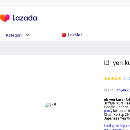
LazMall
Kategori
idr yen k
5.4
Brand
:
idr yen k
idr yen kurs
- Ni
JPYIDR Kurs Tra
Google Finance 
proxy
ke rupiah 
Chart Xe Sep 26
Japanese Yen X
kord gitar lagu n
pola princess pr