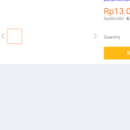
Rp13.
Rp283.000
-6
Quantity
B