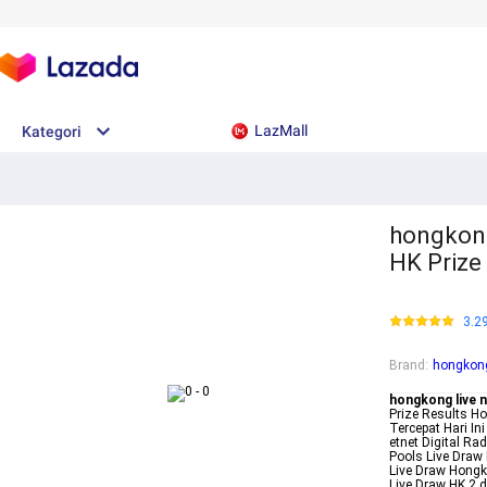
LazMall
Kategori
hongkong
HK Prize
3.2
Brand
:
hongkong
hongkong live 
Prize Results Ho
Tercepat Hari In
etnet Digital R
Pools Live Draw 
Live Draw Hongk
Live Draw HK 2