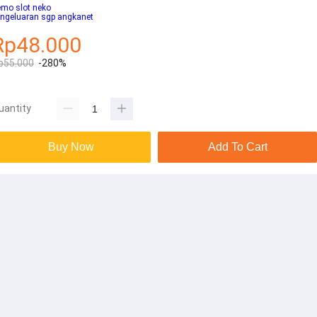
mo slot neko
ngeluaran sgp angkanet
Rp48.000
p55.000
-280%
uantity
Buy Now
Add To Cart