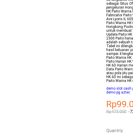
sebagai Situs O
pengeluran Hong
HK Paito Warna 
Fabricator Pai
Ave Lyons IL 60
Paito Warna HK 
Hongkong Pools 
untuk membuat ta
Update Paito HK
2300 Paito haria
adalah sebuah t
Tabel ini dilen
hasil keluaran ya
sampai 4 lengka
Paito Warna HK 
Paito Harian HK
HK 6D Harian me
Data Paito Warn
atau pola jitu p
HK 6D ini sebaga
Paito Warna HK
demo slot cash 
demo pg aztec
Rp99.
Rp473.000
-7
Quantity