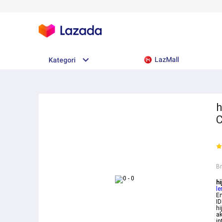
LazMall
Kategori
h
B
hi
le
Em
I
hi
ak
in