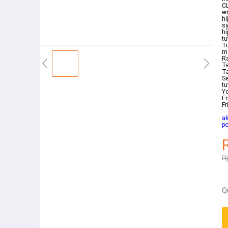
CL
em
hi
sy
hi
tu
Tu
ma
Ra
Te
Ta
Se
tu
Y
E
Fr
ak
po
R
Q