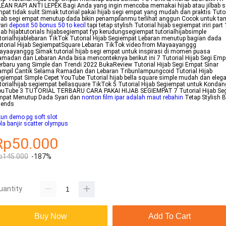
EAN RAPI ANTI LEPEK Bagi Anda yang ingin mencoba memakai hijab atau jilbab s
pat tidak sulit Simak tutorial pakai hijab segi empat yang mudah dan praktis Tutor
jab segi empat menutup dada bikin penampilanmu terlihat anggun Cocok untuk tam
ari
deposit 50 bonus 50 to kecil
tapi tetap stylish Tutorial hijab segiempat iriri part 
jab hijabtutorials hijabsegiempat fyp kerudungsegiempat tutorialhijabsimple
torialhijablebaran TikTok Tutorial Hijab Segiempat Lebaran menutup bagian dada
torial Hijab SegiempatSquare Lebaran TikTok video from Mayaayanggg
yaayanggg Simak tutorial hijab segi empat untuk inspirasi di momen puasa
madan dan Lebaran Anda bisa menconteknya berikut ini 7 Tutorial Hijab Segi Emp
rbaru yang Simple dan Trendi 2022 BukaReview Tutorial Hijab Segi Empat Sinar
mpil Cantik Selama Ramadan dan Lebaran Tribunlampungcoid Tutorial Hijab
giempat Simple Cepet YouTube Tutorial hijab bella square simple mudah dan eleg
torialhijab segiempat bellasquare TikTok 5 Tutorial Hijab Segiempat untuk Konda
ouTube 3 TUTORIAL TERBARU CARA PAKAI HIJAB SEGIEMPAT 7 Tutorial Hijab Seg
mpat Menutup Dada Syari dan
nonton film ipar adalah maut rebahin
Tetap Stylish Bl
iends
un demo pg soft slot
la banjir scatter olympus
Rp50.000
p145.000
-187%
uantity
Buy Now
Add To Cart