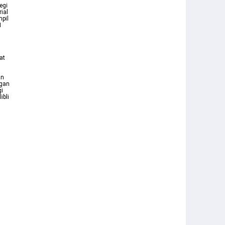
egi
ial
pil
1
at
an
ngan
i
ibli