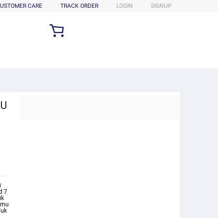
USTOMER CARE
TRACK ORDER
LOGIN
SIGNUP
RU
i
d 7
ik
kamu
Yuk