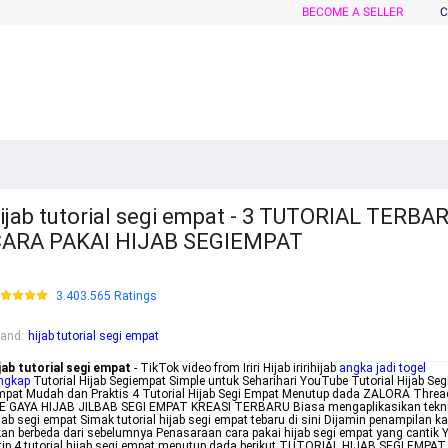
BECOME A SELLER
C
ijab tutorial segi empat - 3 TUTORIAL TERBA
CARA PAKAI HIJAB SEGIEMPAT
3.403.565 Ratings
rand
:
hijab tutorial segi empat
jab tutorial segi empat
- TikTok video from Iriri Hijab iririhijab
angka jadi togel
ngkap
Tutorial Hijab Segiempat Simple untuk Seharihari YouTube Tutorial Hijab Seg
pat Mudah dan Praktis 4 Tutorial Hijab Segi Empat Menutup dada ZALORA Threa
DE GAYA HIJAB JILBAB SEGI EMPAT KREASI TERBARU Biasa mengaplikasikan tekn
jab segi empat Simak tutorial hijab segi empat tebaru di sini Dijamin penampilan 
an berbeda dari sebelumnya Penasaraan cara pakai hijab segi empat yang cantik 
tip 4 tutorial hijab segi empat menutup dada berikut TUTORIAL HIJAB SEGI EMPAT