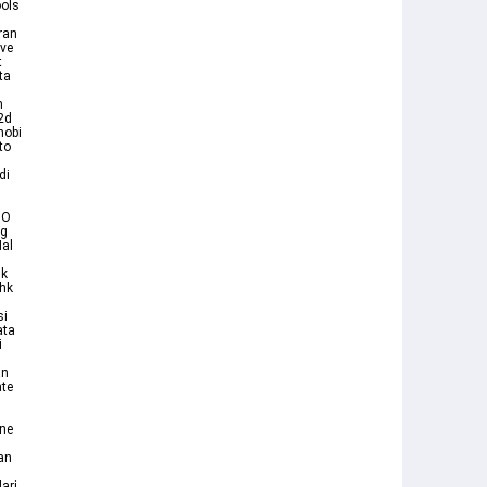
ools
ran
ive
t
ta
h
2d
hobi
to
di
TO
ng
Hal
hk
 hk
si
ata
i
an
ate
ine
an
ari