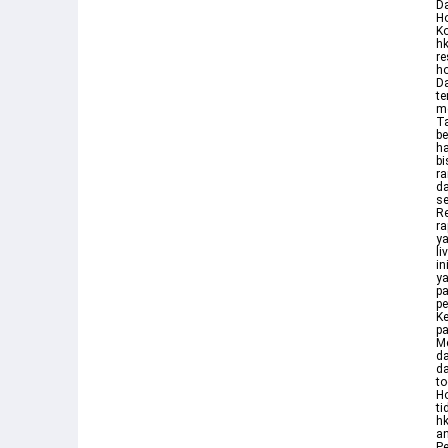
Da
Ho
Ko
hk
re
ho
Da
te
me
Ta
be
ha
bi
ra
da
s
Re
ra
ya
li
in
ya
pa
pe
Ke
pa
Me
da
da
to
Ho
ti
hk
an
P