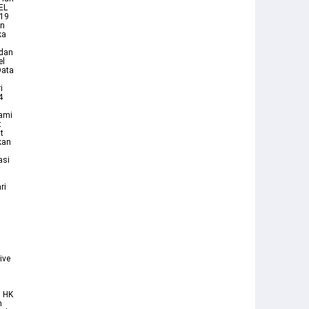
EL
019
an
ka
 dan
el
Data
i
4
kami
t
t
kan
asi
ri
ive
9
l HK
m