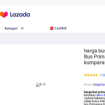
LazMall
Kategori
harga bu
Bus Prim
kumpar
7.3
Brand
:
harga bu
harga bus prim
Kenaikan
akun d
Jadwal Keberang
Lebak Bulus Bek
bus Primajasa B