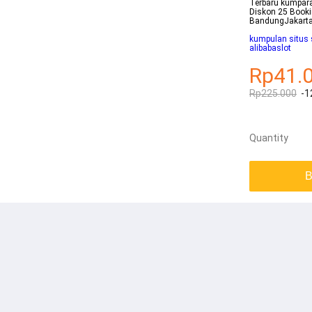
Terbaru kumpara
Diskon 25 Booki
BandungJakarta
kumpulan situs 
alibabaslot
Rp41.
Rp225.000
-1
Quantity
B