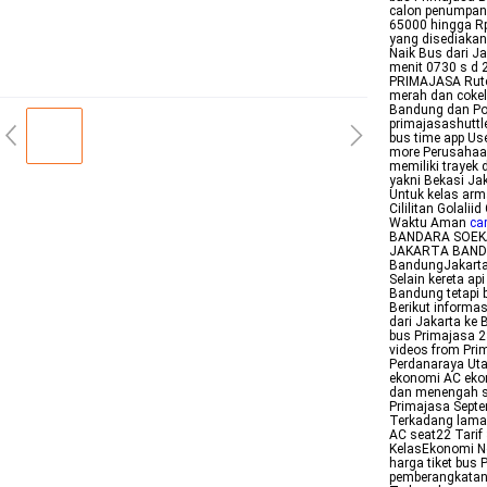
calon penumpang
65000 hingga Rp 
yang disediakan
Naik Bus dari J
menit 0730 s d 
PRIMAJASA Rute 
merah dan cokela
Bandung dan Poo
primajasashuttl
bus time app Use
more Perusahaan
memiliki trayek
yakni Bekasi Ja
Untuk kelas arm
Cililitan Golal
Waktu Aman
ca
BANDARA SOEKA
JAKARTA BANDU
BandungJakarta 
Selain kereta ap
Bandung tetapi 
Berikut informas
dari Jakarta ke 
bus Primajasa 2
videos from Pri
Perdanaraya Ut
ekonomi AC ekon
dan menengah se
Primajasa Septe
Terkadang lama
AC seat22 Tari
KelasEkonomi No
harga tiket bus
pemberangkatan 