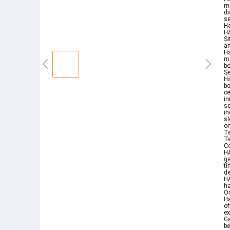
me
di
se
Ha
H
Si
an
Ha
ma
bo
Se
Ha
bo
ce
in
se
in
sl
on
Te
Te
Co
HA
ga
ti
de
HA
ha
On
Ha
of
ex
Ga
be