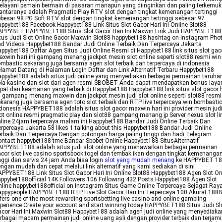
layani pemain bermain di pasaran manapun yang diinginkan dan paling terkemu
antaranya adalah Pragmatic Play RTV slot dengan tingkat kemenangan tertinggi
besar 98 PG Soft RTV slot dengan tingkat kemenangan tertinggi sebesar 97
ppybet188 Facebook Happybet188 Link Situs Slot Gacor Hari Ini Online Slot88
APPYBET HAPPYBET188 Situs Slot Gacor Hari Ini Maxwin Link Judi HAPPYBET188
tus Judi Slot Online Gacor Maxwin Slot88 happybet188 hashtag on Instagram Pho
d Videos Happybet188 Bandar Judi Online Terbaik Dan Terpercaya Jakarta
ppybet188 Daftar Agen Situs Judi Online Resmi di Happybet188 link situs slot gac
xwin hari ini gampang menang jackpot mesin slot online seperti slot88 resmi win
mbastic sekarang juga bersama agen slot terbaik dan terpercaya di indonesia
lamat Datang di Halaman Login Daftar dan Link Alternatif Terbaru Happybet188
ppybet188 adalah situs judi online yang menyediakan berbagai permainan taruha
la kasino dan slot dari agen resmi SBOBET Anda dapat mendapatkan bonus lay
pat dan keamanan yang terbaik di Happybet188 Happybet188 link situs slot gacor 
i gampang menang maxwin dan jackpot mesin judi slot online seperti slot88 resmi
karang juga bersama agen toto slot terbaik dan RTP live terpercaya win bombastic
donesia HAPPYBET188 adalah situs slot gacor maxwin hari ini provider mesin jud
ot online resmi pragmatic play dan slot88 gampang menang jp Server nexus slot li
line 24jam terpercaya malam ini Happybet188 Bandar Judi Online Terbaik Dan
rpercaya Jakarta 58 likes 1 talking about this Happybet188 Bandar Judi Online
rbaik Dan Terpercaya Dengan potongan harga paling tinggi dan hadi Telegram
ntact happybet188 tme Bandar Sbobet Online Happybet188 SitusAlternatif
PPYBET188 adalah situs judi slot online yang menawarkan berbagai permainan
cor slot live casino sportsbook togel dan tembak ikan dengan tingkat kemenanga
nggi dan servis 24 jam Anda bisa login
slot yang mudah menang
ke HAPPYBET 1
ngan mudah dan cepat melalui link alternatif yang kami sediakan di sini
PPYBET188 Link Situs Slot Gacor Hari Ini Online Slot88 Happybet188 Agen Slot On
ppybet188official 14K Followers 106 Following 432 Posts Happybet188 Agen Slot
line happybet188official on Instagram Situs Game Online Terpercaya Sejagat Ray
ppypeople HAPPYBET188 RTP Live Slot Gacor Hari Ini Terpercaya 100 Akurat 188
fers one of the most rewarding sportsbetting live casino and online gambling
perience Create your account and start winning today HAPPYBET188 Situs Judi Sl
cor Hari Ini Maxwin Slot88 Happybet188 adalah agen judi online yang menyediaka
rbagai macam permainan judi online uang asli dengan provider terbaik dan terjam