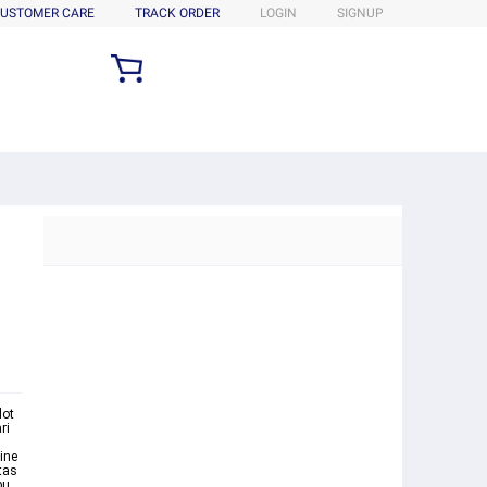
USTOMER CARE
TRACK ORDER
LOGIN
SIGNUP
lot
ri
ine
tas
pu