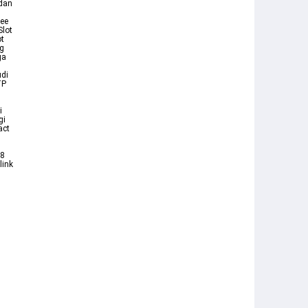
 dan
See
Slot
ot
ng
ga
udi
TP
i
gi
act
88
link