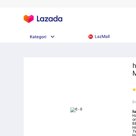
LazMall
Kategori
h
M
B
h
Ha
on
B
H
Te
Ha