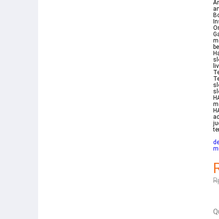
An
am
Bo
In
On
Ga
me
be
Ha
sl
li
Te
Te
sl
sl
H
me
HA
ad
ju
te
d
mu
R
Q