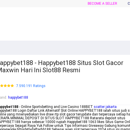
BECOME A SELLER
C
appybet188 - Happybet188 Situs Slot Gacor
axwin Hari Ini Slot88 Resmi
7.590.191 Ratings
rand
:
happybet188
appybet188
- Online Sportsbetting and Live Casino 188BET
scatter jakarta
ppybet188 Login Daftar Link Alternatif Slot Online HAPPYBET188 ialah situs judi s
line yang mnenyediakan live draw rtp slot gacor terupdate dan terpercaya setiap ha
ERAPA MINIMAL DEPOSIT DI SITUS SLOT HAPPYBET188 Ratarata deposit situs
APPYBET188 hanya sebesar 10000 rupiah Happybet188 1063 likes Situs Game Onl
rpercaya Sejagat Raya Yuk Follow untuk Tips Informasi Giveaway Gabung komuni
ppypeople httpsbitlydaftarhb188 Sebagai agen slot terpercaya 2024 situs ini mam