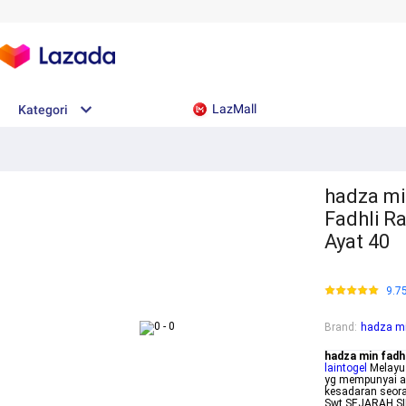
LazMall
Kategori
hadza min
Fadhli R
Ayat 40
9.7
Brand
:
hadza min
hadza min fadhl
laintogel
Melayu Hadza Mi
yg mempunyai ar
kesadaran seora
Swt SEJARAH SI