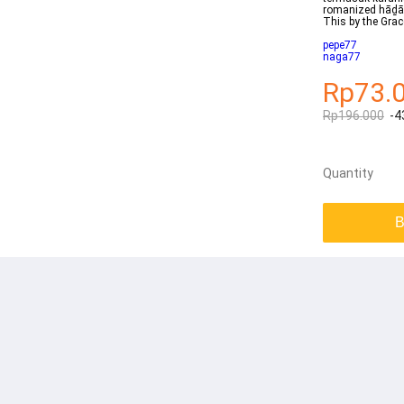
romanized hāḏā m
This by the Grac
pepe77
naga77
Rp73.
Rp196.000
-4
Quantity
B