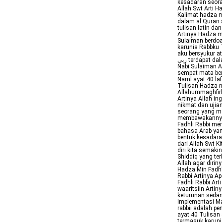
kesadaran seora
Allah Swt Arti H
Kalimat hadza min fadli 
dalam al Quran 
tulisan latin da
Artinya Hadza mi
Sulaiman berdoa
karunia Rabbku 
aku bersyukur atau
ربي terdapat dalam penggalan surat AnNaml ayat 40 Dimana mengisahkan tentang
Nabi Sulaiman A
sempat mata be
Naml ayat 40 la
Tulisan Hadza min fadhli r
Allahummaghfir
Artinya Allah i
nikmat dan ujia
seorang yang me
membawakannya 
Fadhli Rabbi merupakan 
bahasa Arab yang
bentuk kesadar
dari Allah Swt Ki
diri kita semak
Shiddiq yang ter
Allah agar diriny
Hadza Min Fadhl
Rabbi Artinya A
Fadhli Rabbi Art
waaritsiin Arti
keturunan sedan
Implementasi Ma
rabbii adalah p
ayat 40 Tulisan arabnya هذا من فضل ربي Latin Hadza M
termasuk karunia T