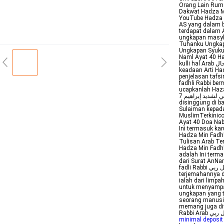
Orang Lain Ruma
Dakwat Hadza Mi
YouTube Hadza Min Fadhli Rabbi فضل ربي
AS yang dalam b
terdapat dalam 
ungkapan masyhu
Tuhanku Ungkapa
Ungkapan Syukur
Naml Ayat 40 Ha
kulli hal Arab الحمد لله على كل حال artinya adalah Segala puji bagi Allah dalam setiap
keadaan Arti Had
penjelasan tafs
fadhli Rabbi ber
ucapkanlah Haza min
ولئن كفرتم إن عذابي لشديد إبراهيم 7 Hadza Min Fadhli Rabbi Artinya Apa Seperti yang telah
disinggung di b
Sulaiman kepada
MuslimTerkinico
Ayat 40 Doa Nabi
Ini termasuk karuni
Hadza Min Fadhli
Tulisan Arab Te
Hadza Min Fadhli Rabb
adalah Ini term
dari Surat AnNa
fadli Rabbi هذا من فضل ربي hāḏā min faḍli rabbī adalah ungkapan Arab yang
terjemahannya d
ialah dari limp
untuk menyampai
ungkapan yang t
seorang manusia
memang juga diw
minimal deposit