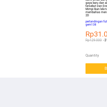
gaya baru dan a
tersebut Dan Er
Mimpi Ikan lele 
membahas menge
2D
pertandingan fut
gem138
Rp31.
Rp129.000
-3
Quantity
B