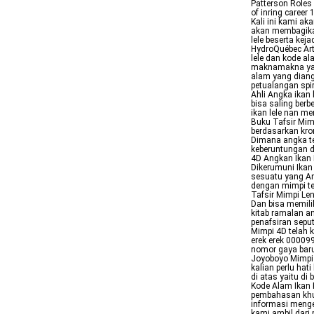
Patterson Roles
of inring career
Kali ini kami a
akan membagikan
lele beserta kej
HydroQuébec Art
lele dan kode al
maknamakna yang
alam yang dian
petualangan spi
Ahli Angka ikan 
bisa saling ber
ikan lele nan m
Buku Tafsir Mimp
berdasarkan kro
Dimana angka te
keberuntungan d
4D Angkan Ikan 
Dikerumuni Ika
sesuatu yang An
dengan mimpi te
Tafsir Mimpi Le
Dan bisa memili
kitab ramalan a
penafsiran seput
Mimpi 4D telah 
erek erek 00009
nomor gaya baru
Joyoboyo Mimpi 
kalian perlu ha
di atas yaitu d
Kode Alam Ikan 
pembahasan khus
informasi menge
kami ambil dari