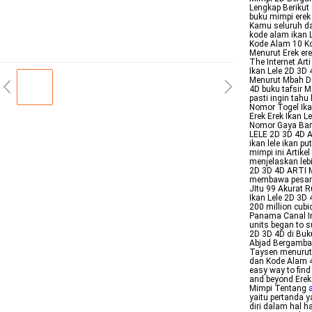
Lengkap Berikut
buku mimpi erek
Kamu seluruh da
kode alam ikan L
Kode Alam 10 Ko
Menurut Erek er
The Internet Art
Ikan Lele 2D 3D 
Menurut Mbah D
4D buku tafsir 
pasti ingin ta
Nomor Togel Ika
Erek Erek Ikan L
Nomor Gaya Bar
LELE 2D 3D 4D 
ikan lele ikan 
mimpi ini Artik
menjelaskan leb
2D 3D 4D ARTI M
membawa pesanpe
JItu 99 Akurat R
Ikan Lele 2D 3D
200 million cubi
Panama Canal In
units began to 
2D 3D 4D di Buk
Abjad Bergambar
Taysen menurut 
dan Kode Alam 4D
easy way to fin
and beyond Erek
Mimpi Tentang
yaitu pertanda
diri dalam hal h