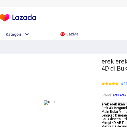
LazMall
Kategori
erek erek
4D di Bu
4.8
Brand
:
erek erek
erek erek ikan l
Erek 4D Bergamb
Main Buku Mimpi
Lengkap Dengan 
Balik disertai 
Mimpi 4D ART LE
Mimpi 2D Bergam