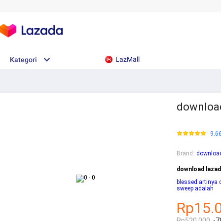
LazMall
Kategori
download
9.6
Brand
:
download
download lazad
blessed artinya
sweep adalah
Rp15.
Rp520.000
-7