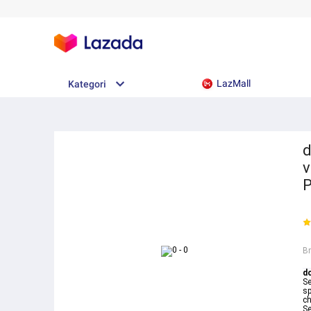
LazMall
Kategori
d
v
B
d
S
sp
ch
S