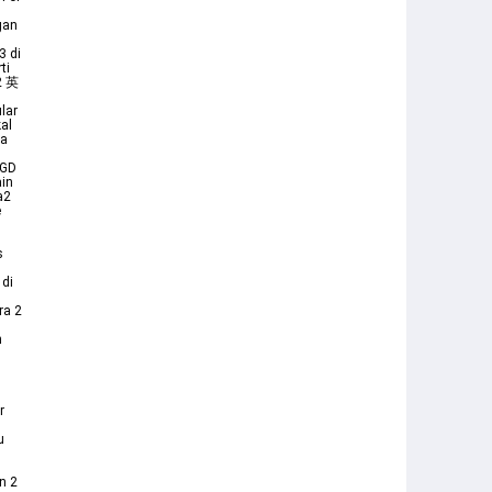
gan
3 di
ti
2 英
lar
kal
sa
 GD
ain
a2
e
s
 di
ra 2
h
n
r
u
n 2