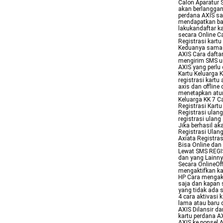
Calon Aparatur 
akan berlanggana
perdana AXIS sa
mendapatkan ban
lakukandaftar k
secara Online C
Registrasi kart
Keduanya samasa
AXIS Cara dafta
mengirim SMS un
AXIS yang perlu
Kartu Keluarga 
registrasi kartu
axis dan offlin
menetapkan atura
Keluarga KK 7 C
Registrasi Kart
Registrasi ulan
registrasi ula
Jika berhasil a
Registrasi Ulang
Axiata Registra
Bisa Online dan
Lewat SMS REGIS
dan yang Lainny
Secara OnlineOf
mengaktifkan ka
HP Cara mengakt
saja dan kapan s
yang tidak ada 
4 cara aktivasi
lama atau baru 
AXIS Dilansir da
kartu perdana A
AXIS ke ponsel 