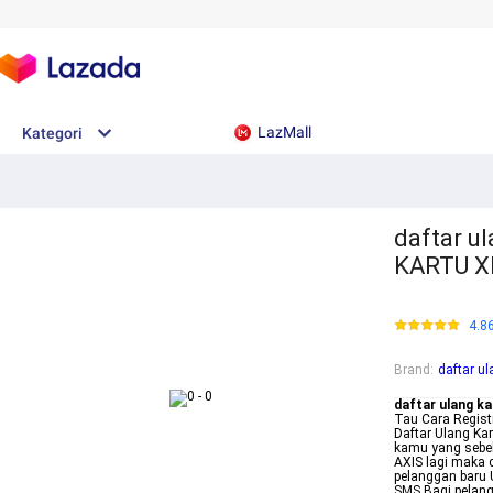
LazMall
Kategori
daftar u
KARTU XL
4.8
Brand
:
daftar ul
daftar ulang ka
Tau Cara Regist
Daftar Ulang Kar
kamu yang sebe
AXIS lagi maka c
pelanggan baru 
SMS Bagi pelang