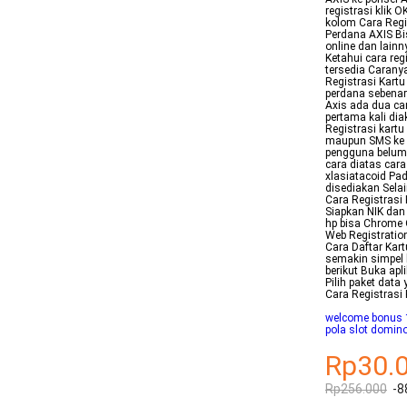
registrasi klik
kolom Cara Regi
Perdana AXIS Bi
online dan lain
Ketahui cara re
tersedia Caranya
Registrasi Kartu
perdana sebenar
Axis ada dua ca
pertama kali di
Registrasi kartu
maupun SMS ke 4
pengguna belum 
cara diatas cara
xlasiatacoid Pad
disediakan Selai
Cara Registrasi 
Siapkan NIK dan
hp bisa Chrome O
Web Registratio
Cara Daftar Kar
semakin simpel 
berikut Buka apl
Pilih paket data
Cara Registrasi
welcome bonus 
pola slot domin
Rp30.
Rp256.000
-8