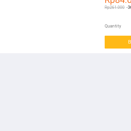
Rp261.000
-3
Quantity
B