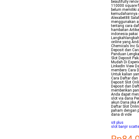
beautifully reno
110000 square fe
belum memiliki 
kemudahannya d
Alexabet88 Sala
menggunakan ak
tentang cara da
hambatan Artike
indonesia pakai
Langkahlangkah P
online yang Anda
Chemicals Inc S
Deposit dan Car
Panduan Lengkap
Slot Deposit Pa
Mudah Di Experie
LinkedIn View Da
members Cara Da
Untuk kalian ya
Cara Daftar dan
Deposit Slot On
Deposit dan Daft
memberikan pand
Anda dapat mer
slot via dana P
akun Dana jika 
Daftar Slot Onl
paham dengan 
dana di vide
s8 plus
slot banjir scatte
Rp84.