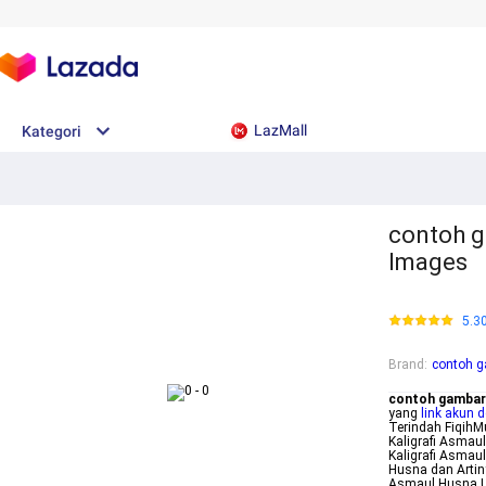
LazMall
Kategori
contoh g
Images
5.3
Brand
:
contoh g
contoh gambar 
yang
link akun 
Terindah FiqihM
Kaligrafi Asmau
Kaligrafi Asmau
Husna dan Artin
Asmaul Husna U