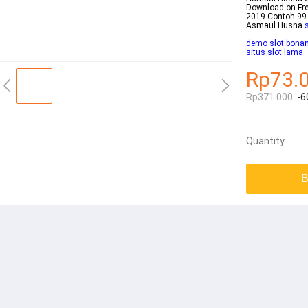
Download on Fre
2019 Contoh 99 
Asmaul Husna
demo slot bona
situs slot lama
Rp73.
Rp371.000
-6
Quantity
B