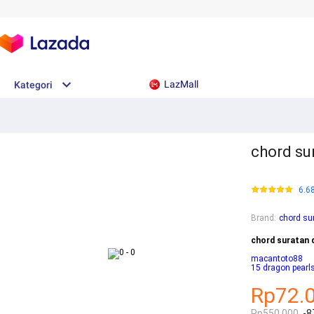
LazMall
Kategori
chord sur
6.6
Brand
:
chord sur
chord suratan d
macantoto88
15 dragon pearl
Rp72.
Rp550.000
-8