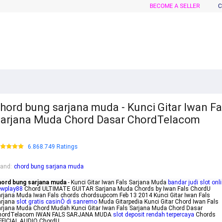
BECOME A SELLER
C
hord bung sarjana muda - Kunci Gitar Iwan Fa
arjana Muda Chord Dasar ChordTelacom
6.868.749 Ratings
rand
:
chord bung sarjana muda
hord bung sarjana muda
- Kunci Gitar Iwan Fals Sarjana Muda
bandar judi slot onl
ewplay88
Chord ULTIMATE GUITAR Sarjana Muda Chords by Iwan Fals ChordU
rjana Muda Iwan Fals chords chordsupcom Feb 13 2014 Kunci Gitar Iwan Fals
arjana
slot gratis casinÒ di sanremo
Muda Gitarpedia Kunci Gitar Chord Iwan Fals
rjana Muda Chord Mudah Kunci Gitar Iwan Fals Sarjana Muda Chord Dasar
hordTelacom IWAN FALS SARJANA MUDA
slot deposit rendah terpercaya
Chords
FFICIAL AUDIO ChordU