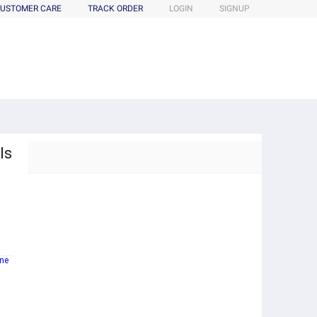
USTOMER CARE
TRACK ORDER
LOGIN
SIGNUP
ls
ine