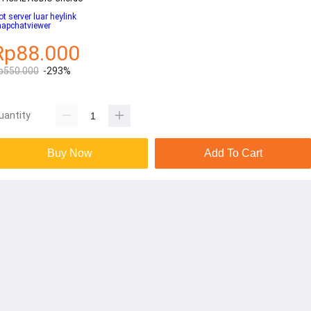
ot server luar heylink
napchatviewer
Rp88.000
p550.000
-293%
uantity
Buy Now
Add To Cart