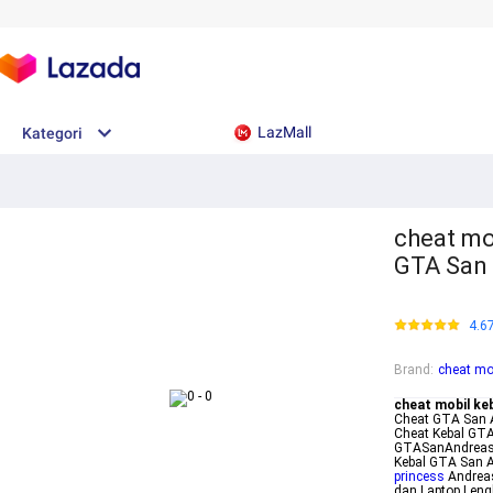
LazMall
Kategori
cheat mo
GTA San 
4.6
Brand
:
cheat mo
cheat mobil ke
Cheat GTA San A
Cheat Kebal GTA
GTASanAndreasc
Kebal GTA San 
princess
Andreas
dan Laptop Leng