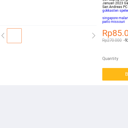
Januari 2023 G
San Andreas PC
gokkasten spele
singapore malam
paito missouri
Rp85.
Rp270.000
-9
Quantity
B