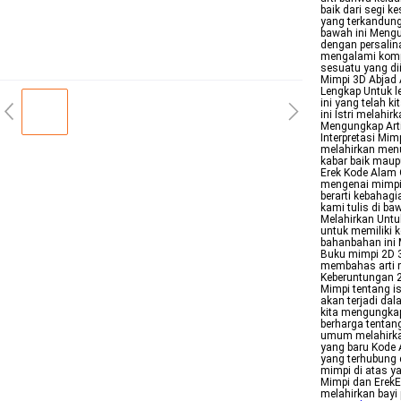
baik dari segi 
yang terkandung
bawah ini Mengut
dengan persalin
mengalami komp
sesuatu yang di
Mimpi 3D Abjad 
Lengkap Untuk le
ini yang telah k
ini Istri melah
Mengungkap Arti
Interpretasi Mi
melahirkan menu
kabar baik maupu
Erek Kode Alam 
mengenai mimpi 
berarti kebahag
kami tulis di ba
Melahirkan Untuk
untuk memiliki 
bahanbahan ini 
Buku mimpi 2D 3D
membahas arti 
Keberuntungan 2
Mimpi tentang i
akan terjadi da
kita mengungkap
berharga tentan
umum melahirka
yang baru Kode 
yang terhubung
mimpi di atas y
Mimpi dan ErekE
melahirkan bayi