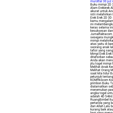
murottal 30 juz
Buku mimpi 2D 
Alam Erekerek A
akurat untuk An
istri melahirka
Erek Erek 2D 3D
kamu mengalami
ini melambangka
keras selama in
kesuksesan dan 
Jurnalfaktacom E
sesegera mungki
mimpi melahirka
atas yaitu di b
seorang anak la
tafsir yang sa
Mimpi Erek Erek
ditafsirkan seb
Anda akan menda
jitu togel mimp
Melihat Anak Ke
Melihat Orang M
saat kita tidur
petunjuk tentang
KOMPAScom Kode
primbon Buku Ta
dialamatkan seb
menemukan pasa
angka togel unt
adalah 4D 54663
RuangBimbel Itu
pertanda yang b
dari Allah Lalu 
kurang baik atau
bagi yang menga