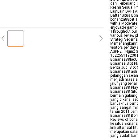
dan Terbesar di
Resmi Sesuai Pr
LainLain DAFTA
Daftar Situs Bo
bonanza88bet Tr
with a Moderate T
enjoyable gambl
Throughout our e
various review 
Strategi Sederh
Memenangkannya
visitors per day
ASPNET Nginx Si
162255119230 F
Bonanza88betOff
Bonanza Slot Pl
Berita Judi Slo
Bonanza88 asli 
pelanggan selam
menjadi masalah
jalur yang benar
Bonanza88 Play 
Bonanza88 Situs
bermain gabung 
yang dikenal se
banyaknya pemb
yang sangat mir
tahun 2011 berha
Bonanza88 Bonan
Reviews of bona
ke situs Bonanz
link alternatif 
merupakan salah
yang sudah kami