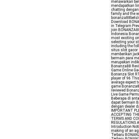
menawarkan berb
mendapatkan lin
chatting dengan
family and the
bonanza88betsl
Download BONAN
in Telegram Pre
join BONANZA88
Indonesia Bonanz
most exciting on
selecting your st
including the f
situs slot gaco
memberikan jack
bermain para me
merupakan indi
Bonanza88 Revi
Game Online Gac
Bonanza Slot RT
player of 96 Thi
average expect t
game Bonanza88 
reviewed Bonanz
Live Game Perma
Beberapa di ant
dapat bermain B
dengan dealer da
IMPORTANT PL
ACCEPTING TH
TERMS AND CO
REGULATIONS 
Introduction Not
making of an ag
Terbaru BONANZ
Terbaru BONANZA