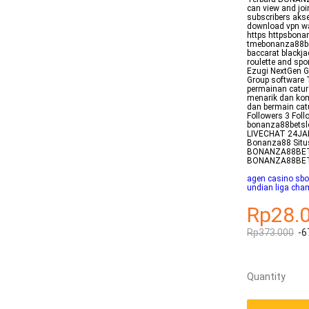
can view and j
subscribers aks
download vpn wa
https httpsbona
tmebonanza88be
baccarat blackja
roulette and sp
Ezugi NextGen G
Group software 
permainan catu
menarik dan kom
dan bermain cat
Followers 3 Fo
bonanza88bets
LIVECHAT 24JAM 
Bonanza88 Situs
BONANZA88BET Si
BONANZA88BET O
agen casino sbo
undian liga ch
Rp28.
Rp373.000
-6
Quantity