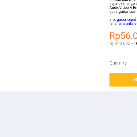
sejenak mengert
AudioVideo A Em
bass guitar pia
slot gacor cepa
lailahaila anta 
Rp56.
Rp448.000
-1
Quantity
B