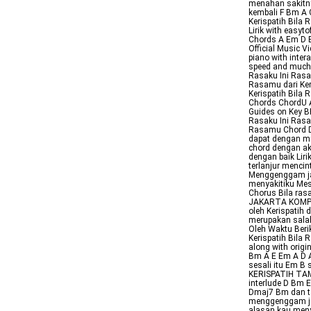
menahan sakitn
kembali F Bm A 
Kerispatih Bila
Lirik with easyt
Chords A Em D B
Official Music 
piano with inte
speed and much 
Rasaku Ini Rasa
Rasamu dari Keri
Kerispatih Bila 
Chords ChordU A
Guides on Key BP
Rasaku Ini Rasa
Rasamu Chord D
dapat dengan mu
chord dengan ak
dengan baik Lir
terlanjur mencin
Menggenggam jan
menyakitiku Mes
Chorus Bila ras
JAKARTA KOMPAS
oleh Kerispatih 
merupakan salah
Oleh Waktu Berik
Kerispatih Bila 
along with orig
Bm A E Em A D 
sesali itu Em B
KERISPATIH TAMI
interlude D Bm
Dmaj7 Bm dan ta
menggenggam jan
alasan kau meny