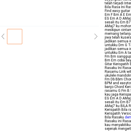
telah terjadi I
Bila Rasa Ini R
Find easy guitar
Em F Bm A E Em 
EG Em A D AMaj
sesali itu Em B
AMaj7 ku mohon 
meskipun cinta
memang terlanju
jiwa telah kuse
jadikan semua i
untukku Dm G Ta
jadikan semua i
untukku Em A ta
Fm Bm sanggupka
Bm Em coba baya
Gitar Kerispatih
Rasaku Ini Rasa
Rasamu Lirik wit
ukulele mandoli
Fm Db Bbm Chor
BPM and easytofo
banjo Chord Keri
rasamu G Fm B 
kau jaga Kerisp
EG Em A D AMaj
sesali itu Em B
AMaj7 ku BILA 
Kerispatih Bila
Kerispatih Vers
Bila Rasaku
dem
Rasaku ini Ras
kau menyakitiku
sejenak mengert