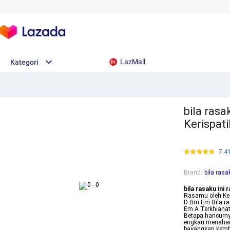
LazMall
Kategori
bila rasa
Kerispat
7.4
Brand
:
bila rasa
bila rasaku ini 
Rasamu oleh Ker
D Bm Em Bila r
Em A Terkhianat
Betapa hancurn
engkau menahan
bayangkan kemb