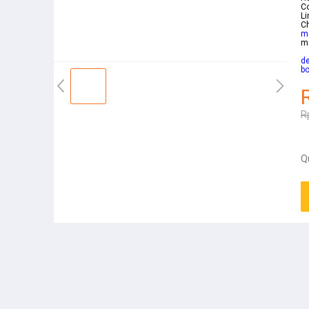
Co
Li
Ch
mo
m
de
bo
R
Q