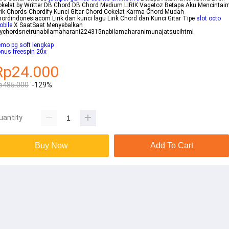
kelat by Writter DB Chord DB Chord Medium LIRIK Vagetoz Betapa Aku Mencintai
rik Chords Chordify Kunci Gitar Chord Cokelat Karma Chord Mudah
ordindonesiacom Lirik dan kunci lagu Lirik Chord dan Kunci Gitar Tipe
slot octo
bile
X SaatSaat Menyebalkan
ychordsnetrunabilamaharani224315nabilamaharanimunajatsucihtml
mo pg soft lengkap
nus freespin 20x
Rp24.000
p485.000
-129%
uantity
Buy Now
Add To Cart