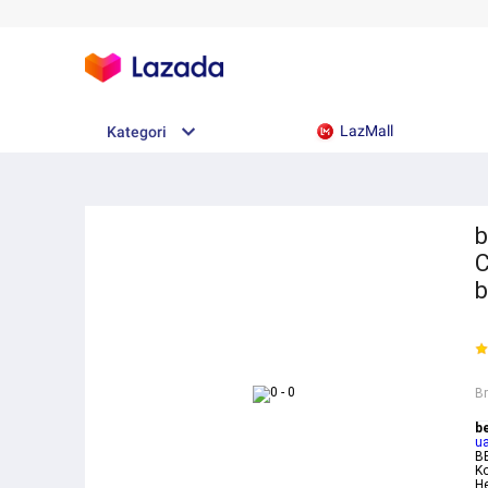
LazMall
Kategori
b
C
b
B
b
u
BE
Ko
He