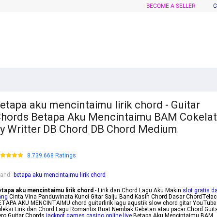
BECOME A SELLER
C
etapa aku mencintaimu lirik chord - Guitar
hords Betapa Aku Mencintaimu BAM Cokelat
y Writter DB Chord DB Chord Medium
8.739.668 Ratings
rand
:
betapa aku mencintaimu lirik chord
etapa aku mencintaimu lirik chord
- Lirik dan Chord Lagu Aku Makin
slot gratis d
ang
Cinta Vina Panduwinata Kunci Gitar Salju Band Kasih Chord Dasar ChordTela
TAPA AKU MENCINTAIMU chord guitarlirik lagu aqustik slow chord gitar YouTube
leksi Lirik dan Chord Lagu Romantis Buat Nembak Gebetan atau pacar Chord Guit
ro Guitar Chords
jackpot games casino online live
Betapa Aku Mencintaimu BAM