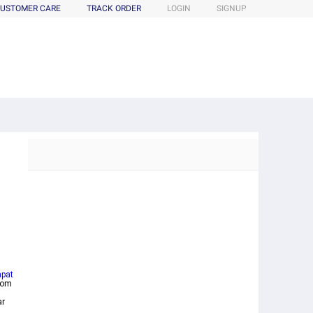
USTOMER CARE
TRACK ORDER
LOGIN
SIGNUP
apat
com
ar