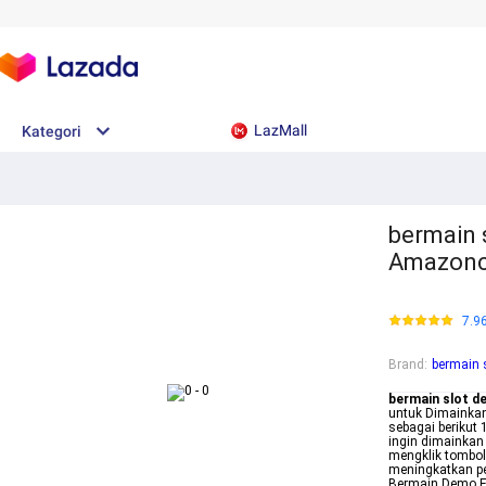
LazMall
Kategori
bermain 
Amazonco
7.9
Brand
:
bermain 
bermain slot 
untuk Dimainka
sebagai berikut 
ingin dimainkan
mengklik tombol 
meningkatkan p
Bermain Demo En