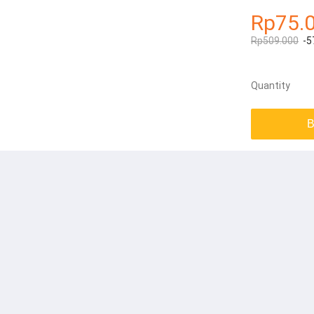
Rp75.
Rp509.000
-5
Quantity
B