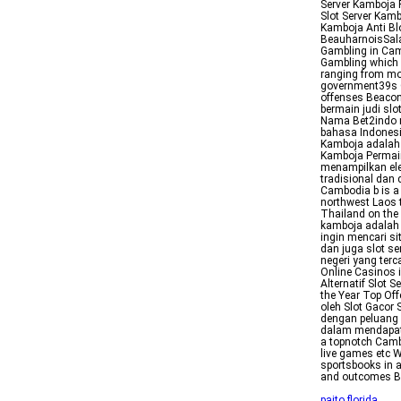
Server Kamboja 
Slot Server Kam
Kamboja Anti Bl
BeauharnoisSala
Gambling in Camb
Gambling which 
ranging from mo
government39s G
offenses Beacon
bermain judi slo
Nama Bet2indo 
bahasa Indonesi
Kamboja adalah 
Kamboja Permain
menampilkan el
tradisional dan 
Cambodia b is a 
northwest Laos t
Thailand on the
kamboja adalah 
ingin mencari s
dan juga slot se
negeri yang t
Online Casinos 
Alternatif Slot 
the Year Top Of
oleh Slot Gacor 
dengan peluang
dalam mendapatk
a topnotch Camb
live games etc W
sportsbooks in a
and outcomes Be
paito florida