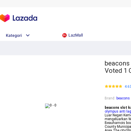
LazMall
Kategori
beacons 
Voted 1 
4.6
Brand
:
beacons 
beacons slot 
olympus anti la
Luar Negeri Kem
mengeluarkan Wa
Beauharnois boʊˈ
County Municipal
Area The city39