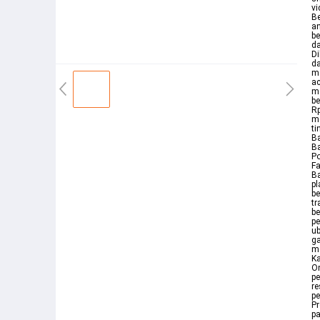
vi
Be
an
be
da
Di
da
mo
a
me
be
Rp
me
ti
Ba
B
Po
Fa
Ba
pl
be
t
b
pe
ub
g
m
Ka
On
pe
re
pe
Pr
pa