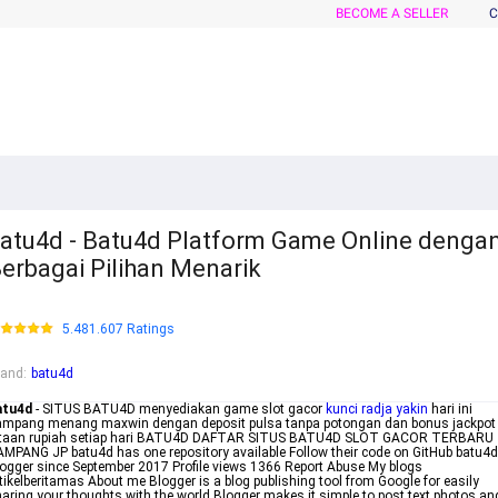
BECOME A SELLER
C
atu4d - Batu4d Platform Game Online denga
erbagai Pilihan Menarik
5.481.607 Ratings
rand
:
batu4d
atu4d
- SITUS BATU4D menyediakan game slot gacor
kunci radja yakin
hari ini
ampang menang maxwin dengan deposit pulsa tanpa potongan dan bonus jackpot
utaan rupiah setiap hari BATU4D DAFTAR SITUS BATU4D SLOT GACOR TERBARU
MPANG JP batu4d has one repository available Follow their code on GitHub batu4
ogger since September 2017 Profile views 1366 Report Abuse My blogs
tikelberitamas About me Blogger is a blog publishing tool from Google for easily
aring your thoughts with the world Blogger makes it simple to post text photos an