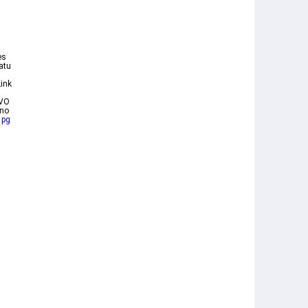
es
atu
Link
OVO
ino
 pg