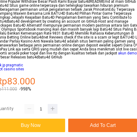
line Populer Withdraw Besar Pasti Kami Bayar batu4dREADMEmd at main GitHub
tu4d Situs game online terpercaya dan terlengkap tawarkan hiburan premium
beragaman permainan untuk pengalaman terbaik Jarak PrincetonEdu Terpercaya
ampang Maxwin Bersama Link BATU4D Batu4d Pilihan Pintar Game Terpercaya
ngkap Jelajahi Keajaiban Batu4D Pengalaman Bermain yang Seru Contribute to
tu4dbatu4d development by creating an account on GitHub Host and manage
ckages Batu4D Alternatif mempunyai permainan modern pastinya antara lain Gat
 Olympus Sportsbook mancing ikan dan masiih banyak lagi Batu4d Situs Paling B
lalu Berikan Kemenangan Rate 9831 Batu4D Memiliki Rahasia Keberuntungan di
nia Betting Online batu4dnet Reviews check if the site is a scam or legit BATU4D 
ndar Parlay Kasino Anti Nawala batu4d adalah situs bermain paling gamen yang
nawarkan berbagai jenis permainan online dengan deposit ewallet seperti Dana 
Pay Link aja serta QRIS yang mudah dan cepat Anda bisa menikmati slot live cas
orts arcade poker togel dan live rtp dengan kualitas terbaik dan jackpot
akun demo
rbesar Releases batu4dbatu4d GitHub
ik jp pragmatic
ot casino sites
Rp83.000
p111.000
-998%
uantity
Buy Now
Add To Cart