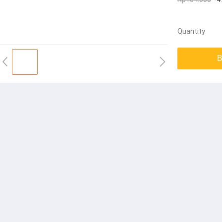
Quantity
B