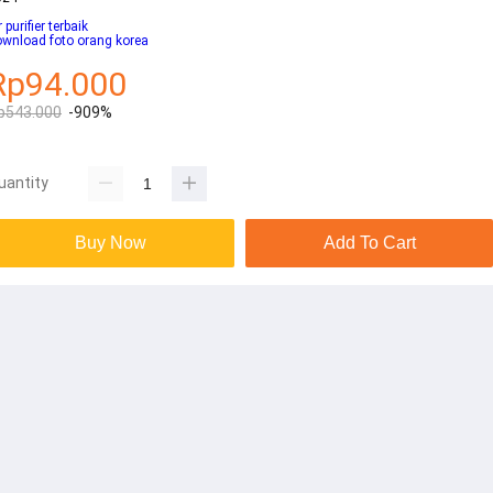
r purifier terbaik
wnload foto orang korea
Rp94.000
p543.000
-909%
uantity
Buy Now
Add To Cart