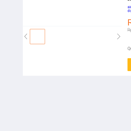
ai
do
R
Q