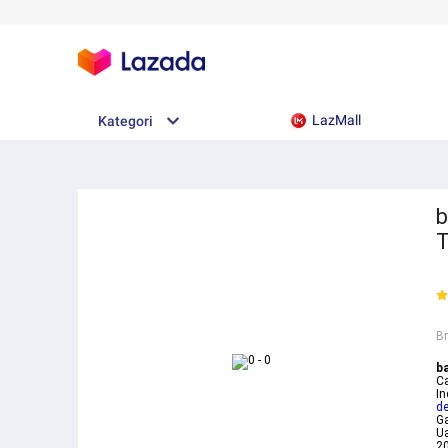
LazMall
Kategori
b
T
B
ba
Ca
In
de
Ga
Ua
2