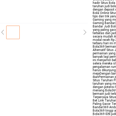
hadir Situs Bol
taruhan judi bol
dengan deposit 
Bola Online Sit
tips dan trik y
Gaming yang mem
Gaming Bandar36
Bandar Judi Bol
yang paling gac
terbatas dan ja
secara mudah A
modal receh Rp
terbaru hari in
Bola369 bermain
Alternatif Situs
permainan yang 
banyak lagi per
ini menjamin b
selera mereka s
pengalaman rumah
harus dikunjung
mejaDengan ban
ikanPermainan j
Situs Taruhan P
taruhan yang me
dengan potensi 
menang Bola369 
bermain judi ter
Terpercaya Situ
Bet Link Taruhan
Paling Gacor Te
Bandar369 Anda 
Bola369 tinggi 
Bola369 IDN judi