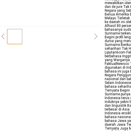
mewakilkan iden
dan de jure Tak
Negara yang Seb
Benua Amerika 
Melayu Terletak
ke daerah ini o
Alhasil 80 pers
bahasanya suda
Suriname terke
Begini profil le
dunia yang men
Suriname Berik
seharihari Tak 
Liputan6com Fak
berbahasa Inggri
yang Warganya 
FaktualNewsco 
digunakan di In
bahasa ini juga
Negara Pengguna
nasional dan ba
Selain Indones
bahasa seharih
Ternyata Begini
Suriname punya 
Indonesia terus
induknya yakni 
dan linguistik B
terbesar di Asi
Indonesia ensik
bahasa nasional
bahasa Jawa yan
daerah Jawa Ten
Ternyata Juga 