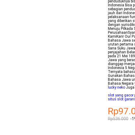
penduduknya bi
Indonesia bisa 
sebagian pendud
jauh dari Indon
pelaksanaan fu
yang diberikan 
dengan yurisdi
Menuju Pilkada 
PerusahaanSyar
KamiKarir Our P
Bahasa Jawa se
urutan pertama 
Sana Suku Jawa 
penjajahan Bela
pada 21 Mei 18
Jawa yang berasa
dianggap menja
Indonesia 5 Ne
Ternyata bahasa
Gunakan Bahasa
Bahasa Jawa unt
Bahasa Negara y
lucky neko
Juga
slot yang gacor p
situs slot garan
Rp97.
Rp536.000
-1