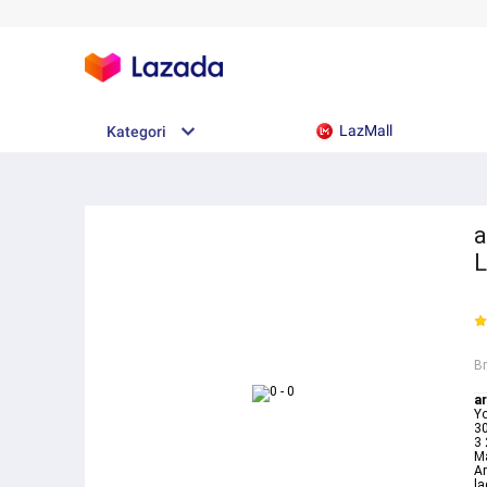
LazMall
Kategori
a
L
B
ar
Yo
30
3 
Ma
Ar
la