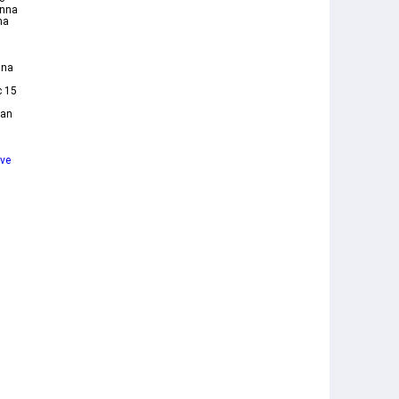
anna
na
nna
c 15
dan
ive