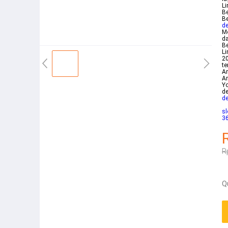
Li
Be
Be
de
Mo
d
B
Li
20
te
Ar
Ar
Yo
de
de
sl
R
Q