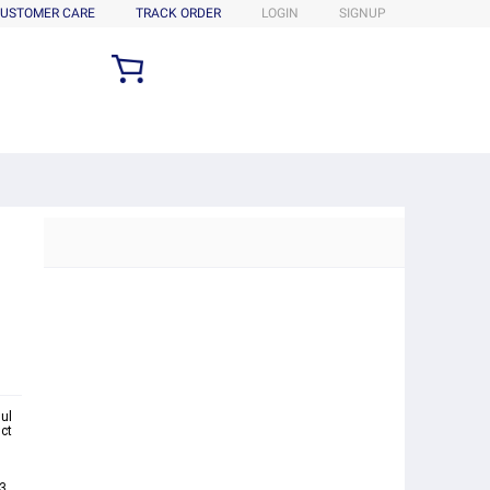
USTOMER CARE
TRACK ORDER
LOGIN
SIGNUP
ul
ct
23