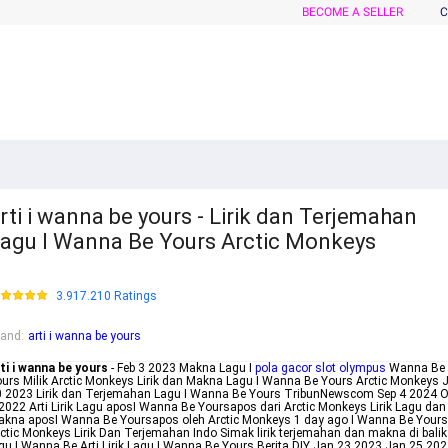
BECOME A SELLER
C
rti i wanna be yours - Lirik dan Terjemahan
agu I Wanna Be Yours Arctic Monkeys
3.917.210 Ratings
rand
:
arti i wanna be yours
ti i wanna be yours
- Feb 3 2023 Makna Lagu I
pola gacor slot olympus
Wanna Be
urs Milik Arctic Monkeys Lirik dan Makna Lagu I Wanna Be Yours Arctic Monkeys J
 2023 Lirik dan Terjemahan Lagu I Wanna Be Yours TribunNewscom Sep 4 2024 O
2022 Arti Lirik Lagu aposI Wanna Be Yoursapos dari Arctic Monkeys Lirik Lagu dan
kna aposI Wanna Be Yoursapos oleh Arctic Monkeys 1 day ago I Wanna Be Yours
ctic Monkeys Lirik Dan Terjemahan Indo Simak lirik terjemahan dan makna di balik
gu I Wanna Be Arti Lirik Lagu I Wanna Be Yours Berita DIY Jan 23 2023 Jan 25 20