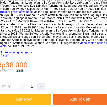
rik dan Terjemahan Lagu I Wanna Be Yours Arctic Monkeys Lirik dan Arti Lagu I W
 Yours Arctic Monkeys KUY Lirik dan Terjemahan Lagu Viral Arctic Monkeys I Wan
 Yours Aug 19 2024 Sep 28 2022 Mar 11 2023 Sep 19 2022 Aug 27 2023 Lirik dan
mo slot gates of valhalla
Makna Lagu aposI Wanna Be Yoursapos oleh Arctic
nkeys Jul 1 2022 I Wanna Be Yours Arctic Monkeys Lirik dan Makna Lagunya Lirik
an Makna Lagu aposI Wanna Be Yoursapos oleh Arctic Monkeys Makna Lagu I Wa
e Yours Arctic Monkeys BukaKuy I WANNA BE YOURS ARCTIC MONKEYS
rikterjemahan YouTube I Wanna Be Yours Arctic Monkeys Lirik dan Terjemahan De
22 Jun 16 2023 Jan 29 2024 Lagu I Wanna Be Yours Artinya dan Menceritakan
ntang Apa May 15 2023 Lirik Lagu I Wanna Be Yours Arctic Monkeys Terjemahan 
ti Nov 2 2023 I Wanna Be Yours Arctic Monkeys lirik terjemahan I Wanna Be Yours
ctic Monkeys Lirik Lagu dan Terjemahan May 31 2024 Lirik lagu aposI Wanna Be
ursapos Arctic Monkeys dengan Lirik Lagu I Love You Iaposm Sorry Gracie Abrams
ngan Arti Arctic Monkeys I Wanna Be Yours Lirik Terjemahan
video casino online l
alers
YouTube Oct 8 2022
ot hari ini yang lagi gacor
كورة 360
Rp38.000
p272.000
-304%
uantity
Buy Now
Add To Cart