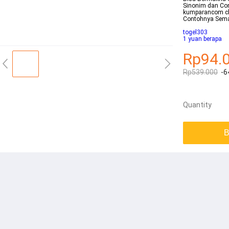
Sinonim dan Con
kumparancom ch
Contohnya Sema
togel303
1 yuan berapa
Rp94.
Rp539.000
-6
Quantity
B