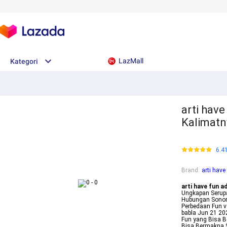
LazMall
Kategori
arti have
Kalimatn
6.4
Brand
:
arti have
arti have fun a
Ungkapan Serupa
Hubungan Sonora
Perbedaan Fun 
babla Jun 21 20
Fun yang Bisa B
Bisa Bermakna S