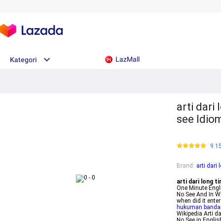
LazMall
Kategori
arti dari
see Idio
9.1
Brand
:
arti dari
arti dari long t
One Minute Engl
No See And In W
when did it ente
hukuman bandar 
Wikipedia Arti d
No See in Engli