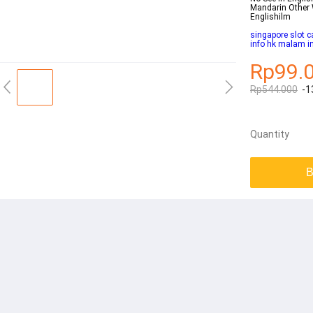
Mandarin Other
Englishilm
singapore slot ca
info hk malam in
Rp99.
Rp544.000
-1
Quantity
B