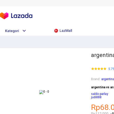
LazMall
Kategori
argentina
5.7
Brand
:
argentina
argentina vs ar
saldo parlay
judi888
Rp68.
Rp112.000
-4