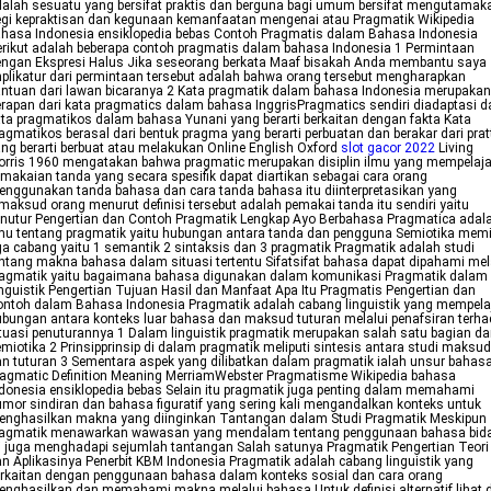
alah sesuatu yang bersifat praktis dan berguna bagi umum bersifat mengutamak
gi kepraktisan dan kegunaan kemanfaatan mengenai atau Pragmatik Wikipedia
hasa Indonesia ensiklopedia bebas Contoh Pragmatis dalam Bahasa Indonesia
rikut adalah beberapa contoh pragmatis dalam bahasa Indonesia 1 Permintaan
ngan Ekspresi Halus Jika seseorang berkata Maaf bisakah Anda membantu saya
plikatur dari permintaan tersebut adalah bahwa orang tersebut mengharapkan
ntuan dari lawan bicaranya 2 Kata pragmatik dalam bahasa Indonesia merupakan
rapan dari kata pragmatics dalam bahasa InggrisPragmatics sendiri diadaptasi da
ta pragmatikos dalam bahasa Yunani yang berarti berkaitan dengan fakta Kata
agmatikos berasal dari bentuk pragma yang berarti perbuatan dan berakar dari prat
ng berarti berbuat atau melakukan Online English Oxford
slot gacor 2022
Living
rris 1960 mengatakan bahwa pragmatic merupakan disiplin ilmu yang mempelaja
makaian tanda yang secara spesifik dapat diartikan sebagai cara orang
nggunakan tanda bahasa dan cara tanda bahasa itu diinterpretasikan yang
maksud orang menurut definisi tersebut adalah pemakai tanda itu sendiri yaitu
nutur Pengertian dan Contoh Pragmatik Lengkap Ayo Berbahasa Pragmatica adal
mu tentang pragmatik yaitu hubungan antara tanda dan pengguna Semiotika memil
ga cabang yaitu 1 semantik 2 sintaksis dan 3 pragmatik Pragmatik adalah studi
ntang makna bahasa dalam situasi tertentu Sifatsifat bahasa dapat dipahami mel
ragmatik yaitu bagaimana bahasa digunakan dalam komunikasi Pragmatik dalam
nguistik Pengertian Tujuan Hasil dan Manfaat Apa Itu Pragmatis Pengertian dan
ntoh dalam Bahasa Indonesia Pragmatik adalah cabang linguistik yang mempelaj
bungan antara konteks luar bahasa dan maksud tuturan melalui penafsiran terh
tuasi penuturannya 1 Dalam linguistik pragmatik merupakan salah satu bagian da
miotika 2 Prinsipprinsip di dalam pragmatik meliputi sintesis antara studi maksud
n tuturan 3 Sementara aspek yang dilibatkan dalam pragmatik ialah unsur bahas
agmatic Definition Meaning MerriamWebster Pragmatisme Wikipedia bahasa
donesia ensiklopedia bebas Selain itu pragmatik juga penting dalam memahami
mor sindiran dan bahasa figuratif yang sering kali mengandalkan konteks untuk
enghasilkan makna yang diinginkan Tantangan dalam Studi Pragmatik Meskipun
ragmatik menawarkan wawasan yang mendalam tentang penggunaan bahasa bid
i juga menghadapi sejumlah tantangan Salah satunya Pragmatik Pengertian Teori
n Aplikasinya Penerbit KBM Indonesia Pragmatik adalah cabang linguistik yang
rkaitan dengan penggunaan bahasa dalam konteks sosial dan cara orang
nghasilkan dan memahami makna melalui bahasa Untuk definisi alternatif lihat d