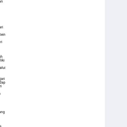
an
ri
tein
ri
ah
iki
alui
ari
adap
ri
a
ang
i