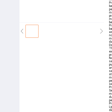
Pr
be
pe
me
pr
me
be
Pr
ba
a
no
m
d
De
Th
ex
pr
Na
se
pu
an
se
st
me
pe
si
Pr
Se
me
du
pe
Pr
Li
d