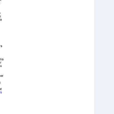
k
g
h
s
ya
ra
kna
r
tu
her
g
at
ys