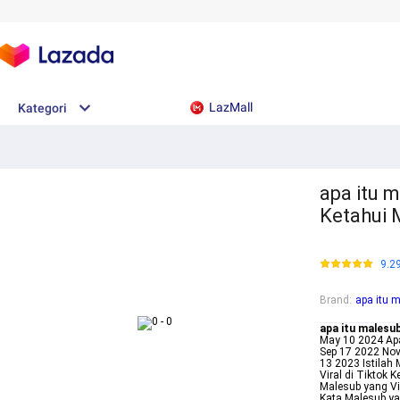
LazMall
Kategori
apa itu m
Ketahui
9.2
Brand
:
apa itu 
apa itu malesu
May 10 2024 Apa
Sep 17 2022 Nov
13 2023 Istilah 
Viral di Tiktok
Malesub yang Vi
Kata Malesub ya