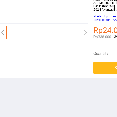
Arti Malesub Is
Perubahan Wuju
2024 Akuntabili
starlight princes
driver epson l22
Rp24.
Rp338.000
-3
Quantity
B