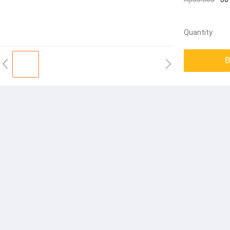
Quantity
B