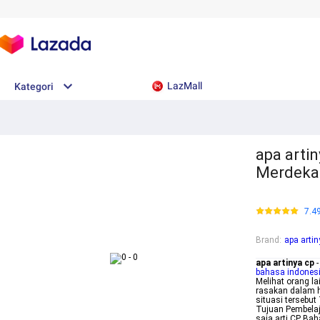
LazMall
Kategori
apa arti
Merdeka 
7.4
Brand
:
apa artin
apa artinya cp
-
bahasa indones
Melihat orang 
rasakan dalam 
situasi tersebu
Tujuan Pembela
saja arti CP Ba