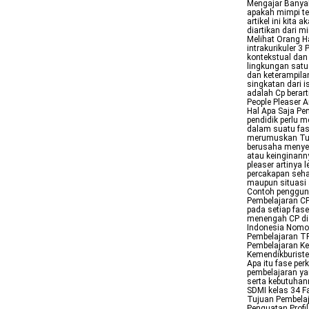
Mengajar Banyak
apakah mimpi te
artikel ini kit
diartikan dari 
Melihat Orang H
intrakurikuler 3 
kontekstual dan
lingkungan satu
dan keterampilan
singkatan dari i
adalah Cp berart
People Pleaser 
Hal Apa Saja Pe
pendidik perlu m
dalam suatu fase
merumuskan Tuju
berusaha menyen
atau keinginan
pleaser artinya 
percakapan seha
maupun situasi 
Contoh penggu
Pembelajaran CP
pada setiap fas
menengah CP dis
Indonesia Nomo
Pembelajaran T
Pembelajaran Ke
Kemendikburist
Apa itu fase pe
pembelajaran ya
serta kebutuha
SDMI kelas 34 
Tujuan Pembela
Penguatan Profi