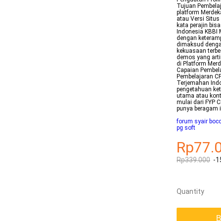
Tujuan Pembelaj
platform Merdeka
atau Versi Situ
kata perajin bi
Indonesia KBBI 
dengan keteramp
dimaksud denga
kekuasaan terbes
demos yang arti
di Platform Mer
Capaian Pembela
Pembelajaran CP
Terjemahan Indo
pengetahuan ket
utama atau kont
mulai dari FYP 
punya beragam i
forum syair boco
pg soft
Rp77.
Rp339.000
-1
Quantity
B