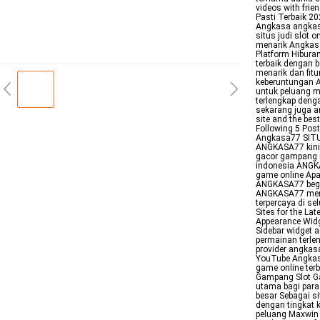
videos with fri
Pasti Terbaik 
Angkasa angkas
situs judi slot 
menarik Angkas
Platform Hibura
terbaik dengan 
menarik dan fit
keberuntungan An
untuk peluang m
terlengkap denga
sekarang juga 
site and the bes
Following 5 Pos
Angkasa77 SI
ANGKASA77 kini 
gacor gampang me
indonesia ANGKA
game online Apa
ANGKASA77 begit
ANGKASA77 merup
terpercaya di s
Sites for the L
Appearance Widg
Sidebar widget 
permainan terle
provider angkas
YouTube Angkasa
game online ter
Gampang Slot G
utama bagi para
besar Sebagai s
dengan tingkat
peluang Maxwin 