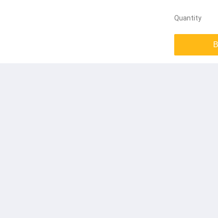
Quantity
B