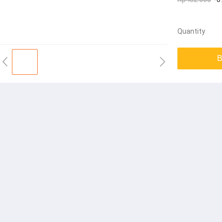
Quantity
B