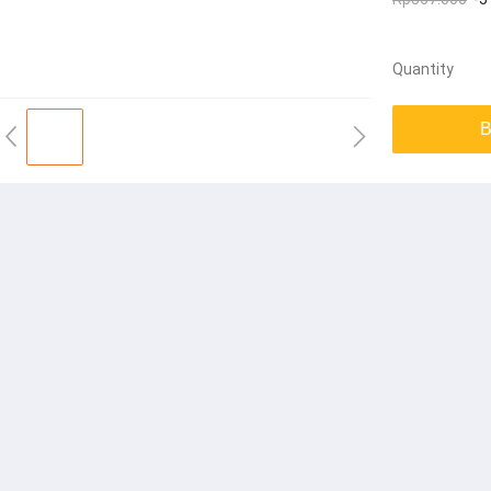
Quantity
B