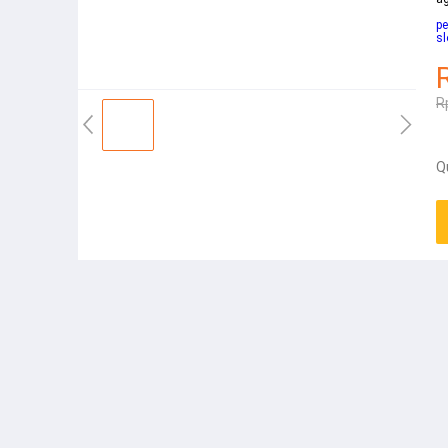
pe
sl
R
Q