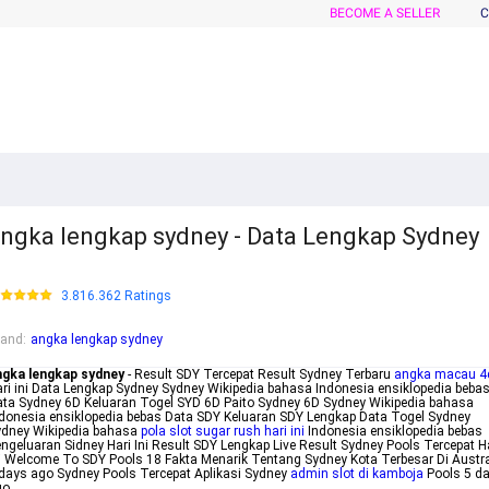
BECOME A SELLER
C
ngka lengkap sydney - Data Lengkap Sydney
3.816.362 Ratings
rand
:
angka lengkap sydney
ngka lengkap sydney
- Result SDY Tercepat Result Sydney Terbaru
angka macau 4
ri ini Data Lengkap Sydney Sydney Wikipedia bahasa Indonesia ensiklopedia beba
ta Sydney 6D Keluaran Togel SYD 6D Paito Sydney 6D Sydney Wikipedia bahasa
donesia ensiklopedia bebas Data SDY Keluaran SDY Lengkap Data Togel Sydney
ydney Wikipedia bahasa
pola slot sugar rush hari ini
Indonesia ensiklopedia bebas
ngeluaran Sidney Hari Ini Result SDY Lengkap Live Result Sydney Pools Tercepat H
i Welcome To SDY Pools 18 Fakta Menarik Tentang Sydney Kota Terbesar Di Austra
days ago Sydney Pools Tercepat Aplikasi Sydney
admin slot di kamboja
Pools 5 d
go