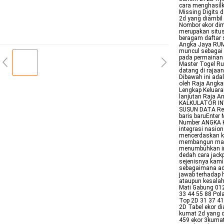
cara menghasilk
Missing Digits
2d yang diambil
Nombor ekor di
merupakan situs
beragam daftar 
Angka Jaya RU
muncul sebagai 
pada permainan
Master Togel Ru
datang di rajaan
Dibawah ini ada
oleh Raja Angka
Lengkap Keluara
lanjutan Raja 
KALKULATOR IN
SUSUN DATA Rek
baris baruEnter
Number ANGKA K
integrasi nasion
mencerdaskan k
membangun masya
menumbuhkan ind
dedah cara jack
sejenisnya kami
sebagaimana ada
jawab terhadap h
ataupun kesalah
Mati Gabung 012
33 44 55 88 Pol
Top 2D 31 37 41
2D Tabel ekor 
kumat 2d yang d
459 ekor 3kumat