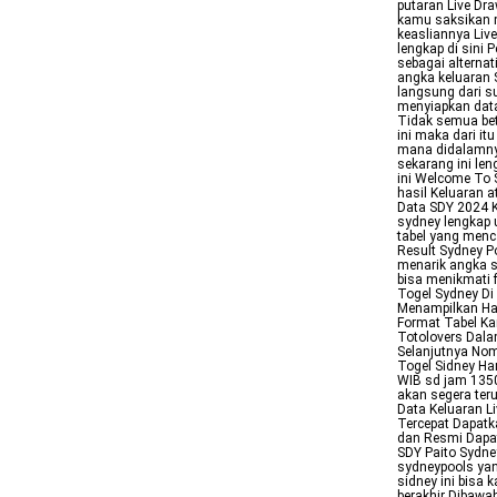
putaran Live Dr
kamu saksikan m
keasliannya Live
lengkap di sini 
sebagai alterna
angka keluaran 
langsung dari s
menyiapkan data
Tidak semua bet
ini maka dari i
mana didalamnya
sekarang ini le
ini Welcome To 
hasil Keluaran 
Data SDY 2024 K
sydney lengkap u
tabel yang menca
Result Sydney P
menarik angka s
bisa menikmati f
Togel Sydney Di
Menampilkan Ha
Format Tabel K
Totolovers Dala
Selanjutnya Nomo
Togel Sidney Ha
WIB sd jam 1350 
akan segera ter
Data Keluaran L
Tercepat Dapatka
dan Resmi Dapat
SDY Paito Sydne
sydneypools yan
sidney ini bisa 
berakhir Dibawah