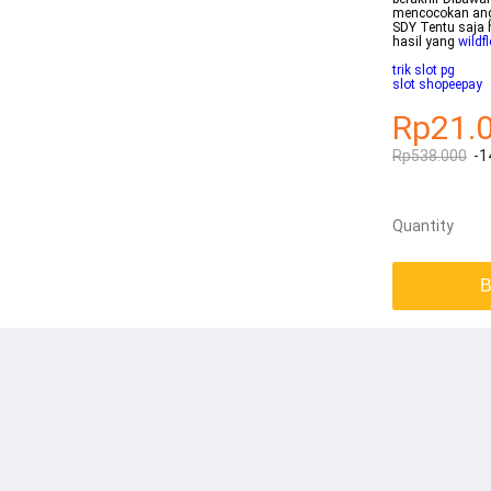
mencocokan angk
SDY Tentu saja 
hasil yang
wildfl
trik slot pg
slot shopeepay
Rp21.
Rp538.000
-1
Quantity
B