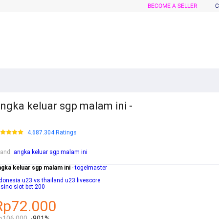
BECOME A SELLER
C
ngka keluar sgp malam ini -
4.687.304 Ratings
rand
:
angka keluar sgp malam ini
gka keluar sgp malam ini
-
togelmaster
donesia u23 vs thailand u23 livescore
sino slot bet 200
Rp72.000
p106.000
-801%