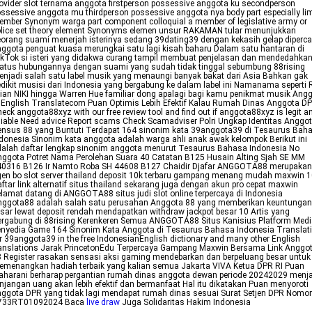
ovider slot ternama anggota firstperson possessive anggota ku secondperson
ssessive anggota mu thirdperson possessive anggota nya body part especially li
mber Synonym warga part component colloquial a member of legislative army or
lice set theory element Synonyms elemen unsur RAKAMAN tular menunjukkan
orang suami menerjah isterinya sedang 39dating39 dengan kekasih gelap diperca
ggota penguat kuasa merungkai satu lagi kisah baharu Dalam satu hantaran di
kTok si isteri yang didakwa curang tampil membuat penjelasan dan mendedahka
atus hubungannya dengan suami yang sudah tidak tinggal sebumbung 88rising
njadi salah satu label musik yang menaungi banyak bakat dari Asia Bahkan gak
dikit musisi dari Indonesia yang bergabung ke dalam label ini Namanama seperti 
ian NIKI hingga Warren Hue familiar dong apalagi bagi kamu penikmat musik Ang
 English Translatecom Puan Optimis Lebih Efektif Kalau Rumah Dinas Anggota D
eck anggota88xyz with our free review tool and find out if anggota88xyz is legit a
liable Need advice Report scams Check Scamadviser Polri Ungkap Identitas Anggo
ensus 88 yang Buntuti Terdapat 164 sinonim kata 39anggota39 di Tesaurus Bah
donesia Sinonim kata anggota adalah warga ahli anak awak kelompok Berikut ini
alah daftar lengkap sinonim anggota menurut Tesaurus Bahasa Indonesia No
ggota Potret Nama Perolehan Suara 40 Catatan B125 Husain Alting Sjah SE MM
40316 B126 Ir Namto Roba SH 44608 B127 Chaidir Djafar ANGGOTA88 merupakan
en bo slot server thailand deposit 10k terbaru gampang menang mudah maxwin 
ftar link alternatif situs thailand sekarang juga dengan akun pro cepat maxwin
lamat datang di ANGGOTA88 situs judi slot online terpercaya di Indonesia
nggota88 adalah salah satu perusahan Anggota 88 yang memberikan keuntungan
sar lewat deposit rendah mendapatkan withdraw jackpot besar 10 Artis yang
rgabung di 88rising Kerenkeren Semua ANGGOTA88 Situs Kanisius Platform Med
nyedia Game 164 Sinonim Kata Anggota di Tesaurus Bahasa Indonesia Translat
r 39anggota39 in the free IndonesianEnglish dictionary and many other English
anslations Jarak PrincetonEdu Terpercaya Gampang Maxwin Bersama Link Anggo
 Register rasakan sensasi aksi gaming mendebarkan dan berpeluang besar untuk
menangkan hadiah terbaik yang kalian semua Jakarta VIVA Ketua DPR RI Puan
harani berharap pergantian rumah dinas anggota dewan periode 20242029 menj
njangan uang akan lebih efektif dan bermanfaat Hal itu dikatakan Puan menyoroti
ggota DPR yang tidak lagi mendapat rumah dinas sesuai Surat Setjen DPR Nomor
733RT01092024 Baca
live draw
Juga Solidaritas Hakim Indonesia