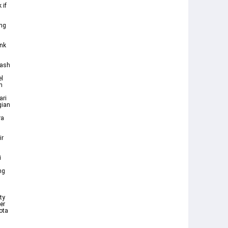
 if
ing
ink
cash
el
h
ari
gian
ra
ir
i
ng
ty
er
ota