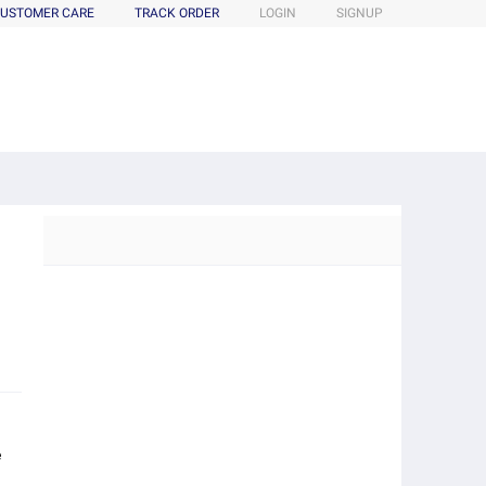
USTOMER CARE
TRACK ORDER
LOGIN
SIGNUP
e