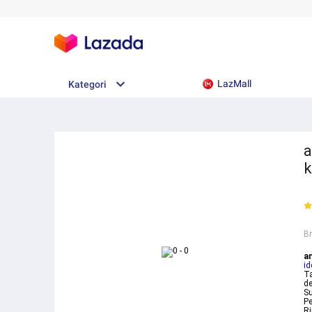
LazMall
Kategori
a
B
an
id
Ta
de
Su
Pe
Ri