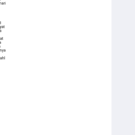
hari
3
yat
a
at
a
n
anya
n
ahl