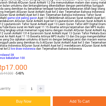
uraish Shihab AlQuran Surat AnNahl 12 Dia menundukkan malam dan siang mata
n bulan untukmu dan bintangbintang dikendalikan dengan perintahNya Sungguh
da yang demikian itu benarbenar terdapat tandatanda kebesaran Allah bagi orang
ng mengerti AlQuran Surat AnNahl Ayat ke12 dan Terjemahan Bahasa Indonesia
Quran Surat AnNahl Ayat ke13 dan Terjemahan Bahasa Indonesia Tafsir Surat
nNahl
game slot paling gacor
Ayat 13 detikHikmah AlQuran Surat AnNahl Ayat ke1
erdekacom AlQuran Surat AnNahl Ayat ke13 Liputan6com AlQuran Surat AnNahl A
12 Liputan6com Tafsir Surat AnNahl ayat 13 Learn Quran Tafsir ARY Digital Dram
uTube Baca surat An Nahl ayat 11 15 disertai artinya terjemahan dan MP3 Audio
ling lengkap untuk menemari ngaji kamu dengan mudah AlQuran Surat AnNahl Ay
12 surah AnNahl 1314 Qurancom Surat AnNahl Ayat 13 Quran Tafsir Perkata Bac
rat An Nahl Ayat 11 15 Beserta Artinya MP3 Audio 13 dan Dia juga mengendalika
a yang Dia ciptakan untukmu di bumi ini dengan berbagai jenis dan macam warn
ngguh pada yang demikian itu b AlQuran Surat AnNahl Ayat ke13 dan Terjemaha
ahasa Indonesia AlQuran Surat AnNahl Ayat ke12 merdekacom AlQuran Surat AnN
yat ke12
live draw indonesia
dan Terjemahan Bahasa Indonesia
andawa138
onus kekalahan 100
Rp17.000
p544.000
-548%
uantity
Buy Now
Add To Cart