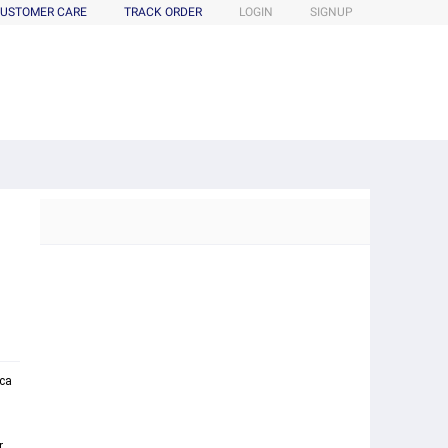
USTOMER CARE
TRACK ORDER
LOGIN
SIGNUP
n
ca
r