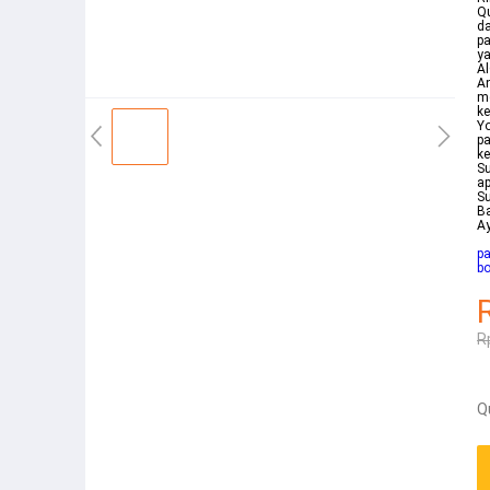
Q
da
pa
ya
Al
A
m
ke
Yo
pa
ke
Su
ap
Su
B
A
p
b
R
Q