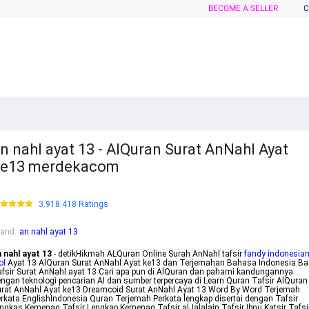
BECOME A SELLER
C
n nahl ayat 13 - AlQuran Surat AnNahl Ayat
ke13 merdekacom
3.918.418 Ratings
rand
:
an nahl ayat 13
 nahl ayat 13
- detikHikmah ALQuran Online Surah AnNahl tafsir
fandy indonesia
ol
Ayat 13 AlQuran Surat AnNahl Ayat ke13 dan Terjemahan Bahasa Indonesia Ba
fsir Surat AnNahl ayat 13 Cari apa pun di AlQuran dan pahami kandungannya
ngan teknologi pencarian AI dan sumber terpercaya di Learn Quran Tafsir AlQuran
rat AnNahl Ayat ke13 Dreamcoid Surat AnNahl Ayat 13 Word By Word Terjemah
rkata EnglishIndonesia Quran Terjemah Perkata lengkap disertai dengan Tafsir
ngkas Kemenag Tafsir Lengkap Kemenag Tafsir alJalalain Tafsir Ibnu Katsir Tafsi